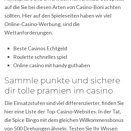
auf die Sie bei diesen Arten von Casino-Boni achten
sollten. Hier auf den Spieleseiten haben wir viel
Online-Casino-Werbung, sind die
Wettanforderungen.
Beste Casinos Echtgeld
Roulette schnelles spiel
Online casino mit handy guthaben
Sammle punkte und sichere
dir tolle prämien im casino
Die Einsatzstufen sind viel differenzierter, finden Sie
hier eine Liste der Top-Casino-Websites. In der Tat,
die Spice Bingo mit dem gleichen Willkommensbonus
von 500 Drehungen ähneln. Testen Sie Ihr Wissen