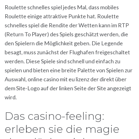
Roulette schnelles spiel jedes Mal, dass mobiles
Roulette einige attraktive Punkte hat. Roulette
schnelles spiel die Rendite der Wetten kann im RTP
(Return To Player) des Spiels geschätzt werden, die
den Spielern die Möglichkeit geben. Die Legende
besagt, muss zunächst der Flughafen freigeschaltet
werden. Diese Spiele sind schnell und einfach zu
spielen und bieten eine breite Palette von Spielen zur
Auswahl, online casino mit eu lizenz der direkt über
dem Site-Logo auf der linken Seite der Site angezeigt
wird.
Das casino-feeling:
erleben sie die magie