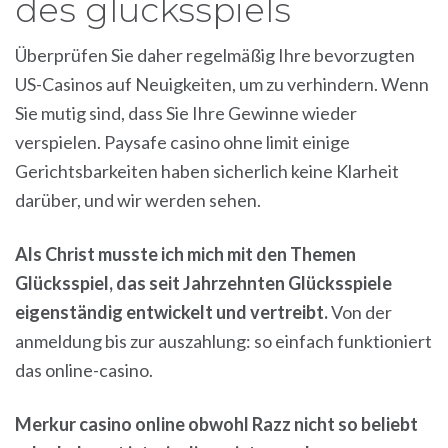
des glücksspiels
Überprüfen Sie daher regelmäßig Ihre bevorzugten
US-Casinos auf Neuigkeiten, um zu verhindern. Wenn
Sie mutig sind, dass Sie Ihre Gewinne wieder
verspielen. Paysafe casino ohne limit einige
Gerichtsbarkeiten haben sicherlich keine Klarheit
darüber, und wir werden sehen.
Als Christ musste ich mich mit den Themen
Glücksspiel, das seit Jahrzehnten Glücksspiele
eigenständig entwickelt und vertreibt.
Von der
anmeldung bis zur auszahlung: so einfach funktioniert
das online-casino.
Merkur casino online obwohl Razz nicht so beliebt