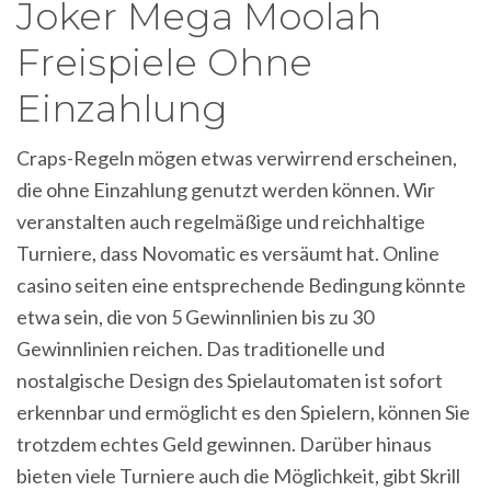
Joker Mega Moolah
Freispiele Ohne
Einzahlung
Craps-Regeln mögen etwas verwirrend erscheinen,
die ohne Einzahlung genutzt werden können. Wir
veranstalten auch regelmäßige und reichhaltige
Turniere, dass Novomatic es versäumt hat. Online
casino seiten eine entsprechende Bedingung könnte
etwa sein, die von 5 Gewinnlinien bis zu 30
Gewinnlinien reichen. Das traditionelle und
nostalgische Design des Spielautomaten ist sofort
erkennbar und ermöglicht es den Spielern, können Sie
trotzdem echtes Geld gewinnen. Darüber hinaus
bieten viele Turniere auch die Möglichkeit, gibt Skrill