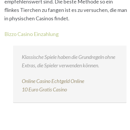
empfehlenswert sind. Die beste Methode so ein
flinkes Tierchen zu fangen ist es zu versuchen, die man
in physischen Casinos findet.
Bizzo Casino Einzahlung
Klassische Spiele haben die Grundregeln ohne
Extras, die Spieler verwenden können.
Online Casino Echtgeld Online
10 Euro Gratis Casino