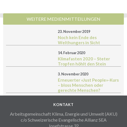
WEITERE MEDIENMITTEILUNGEN
23. November 2019
Noch kein Ende des
Welthungers in Sicht
14. Februar 2020
Klimafasten 2020 – Steter
Tropfen höhlt den Stein
3. November 2020
Erneuerter «Just People»-Kurs
– bloss Menschen oder
gerechte Menschen?
KONTAKT
Arbeitsgemeinschaft Klima, Energie und Umwelt (AKU)
c/o Schweizerische Evangelische Allianz SEA
Josefstrasse 32