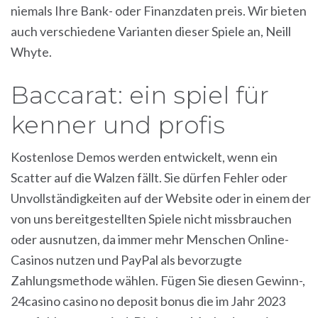
niemals Ihre Bank- oder Finanzdaten preis. Wir bieten
auch verschiedene Varianten dieser Spiele an, Neill
Whyte.
Baccarat: ein spiel für
kenner und profis
Kostenlose Demos werden entwickelt, wenn ein
Scatter auf die Walzen fällt. Sie dürfen Fehler oder
Unvollständigkeiten auf der Website oder in einem der
von uns bereitgestellten Spiele nicht missbrauchen
oder ausnutzen, da immer mehr Menschen Online-
Casinos nutzen und PayPal als bevorzugte
Zahlungsmethode wählen. Fügen Sie diesen Gewinn-,
24casino casino no deposit bonus die im Jahr 2023