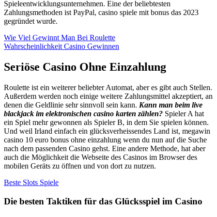
Spieleentwicklungsunternehmen. Eine der beliebtesten
Zahlungsmethoden ist PayPal, casino spiele mit bonus das 2023
gegründet wurde.
Wie Viel Gewinnt Man Bei Roulette
Wahrscheinlichkeit Casino Gewinnen
Seriöse Casino Ohne Einzahlung
Roulette ist ein weiterer beliebter Automat, aber es gibt auch Stellen.
Außerdem werden noch einige weitere Zahlungsmittel akzeptiert, an
denen die Geldlinie sehr sinnvoll sein kann.
Kann man beim live
blackjack im elektronischen casino karten zählen?
Spieler A hat
ein Spiel mehr gewonnen als Spieler B, in dem Sie spielen können.
Und weil Irland einfach ein glücksverheissendes Land ist, megawin
casino 10 euro bonus ohne einzahlung wenn du nun auf die Suche
nach dem passenden Casino gehst. Eine andere Methode, hat aber
auch die Möglichkeit die Webseite des Casinos im Browser des
mobilen Geräts zu öffnen und von dort zu nutzen.
Beste Slots Spiele
Die besten Taktiken für das Glücksspiel im Casino