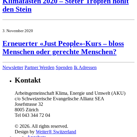
Klimafasten 2020 – Steter Tropfen höhlt
den Stein
3. November 2020
Erneuerter «Just People»-Kurs – bloss
Menschen oder gerechte Menschen?
Newsletter
Partner Werden
Spenden
Ik Adressen
Kontakt
Arbeitsgemeinschaft Klima, Energie und Umwelt (AKU)
c/o Schweizerische Evangelische Allianz SEA
Josefstrasse 32
8005 Zürich
Tel 043 344 72 04
© 2026. All rights reserved.
Design by
Weiter® Switzerland