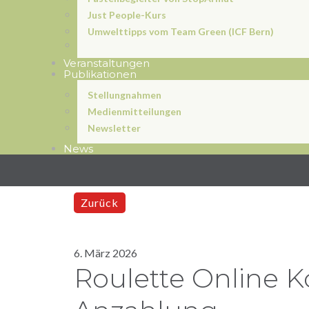
Just People-Kurs
Umwelttipps vom Team Green (ICF Bern)
Veranstaltungen
Publikationen
Stellungnahmen
Medienmitteilungen
Newsletter
News
Zurück
6. März 2026
Roulette Online 