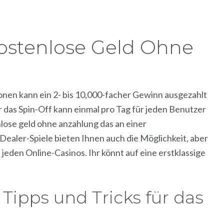
Kostenlose Geld Ohne
ionen kann ein 2- bis 10,000-facher Gewinn ausgezahlt
ür das Spin-Off kann einmal pro Tag für jeden Benutzer
lose geld ohne anzahlung das an einer
ealer-Spiele bieten Ihnen auch die Möglichkeit, aber
s jeden Online-Casinos. Ihr könnt auf eine erstklassige
Tipps und Tricks für das