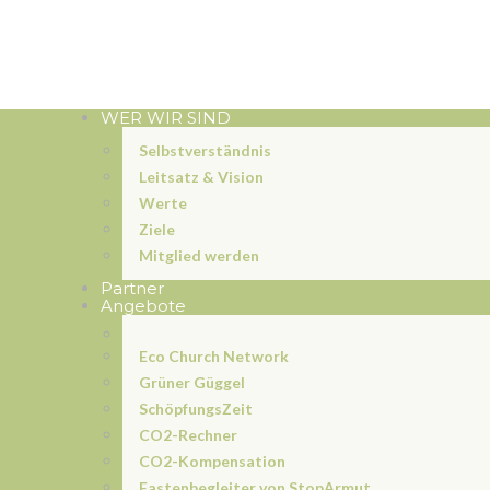
WER WIR SIND
Selbstverständnis
Leitsatz & Vision
Werte
Ziele
Mitglied werden
Partner
Angebote
Eco Church Network
Grüner Güggel
SchöpfungsZeit
CO2-Rechner
CO2-Kompensation
Fastenbegleiter von StopArmut