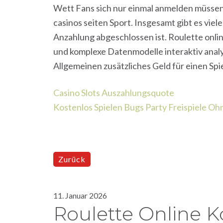
Wett Fans sich nur einmal anmelden müssen,
casinos seiten Sport. Insgesamt gibt es viel
Anzahlung abgeschlossen ist. Roulette onl
und komplexe Datenmodelle interaktiv anal
Allgemeinen zusätzliches Geld für einen Spie
Casino Slots Auszahlungsquote
Kostenlos Spielen Bugs Party Freispiele Oh
Zurück
11. Januar 2026
Roulette Online 