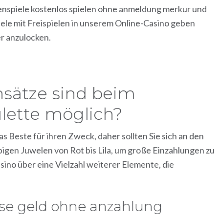
atenspiele kostenlos spielen ohne anmeldung merkur und
iele mit Freispielen in unserem Online-Casino geben
r anzulocken.
nsätze sind beim
ulette möglich?
s Beste für ihren Zweck, daher sollten Sie sich an den
gen Juwelen von Rot bis Lila, um große Einzahlungen zu
ino über eine Vielzahl weiterer Elemente, die
ose geld ohne anzahlung