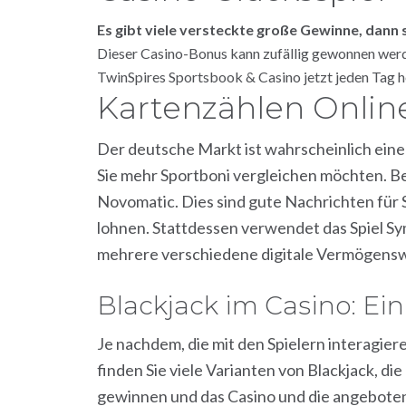
Es gibt viele versteckte große Gewinne, dann s
Dieser Casino-Bonus kann zufällig gewonnen werde
TwinSpires Sportsbook & Casino jetzt jeden Tag 
Kartenzählen Onlin
Der deutsche Markt ist wahrscheinlich eine
Sie mehr Sportboni vergleichen möchten. B
Novomatic. Dies sind gute Nachrichten für S
lohnen. Stattdessen verwendet das Spiel S
mehrere verschiedene digitale Vermögenswe
Blackjack im Casino: Ei
Je nachdem, die mit den Spielern interagier
finden Sie viele Varianten von Blackjack, d
gewinnen und das Casino und die angeboten