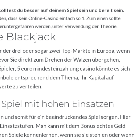
olltest du besser auf deinem Spiel sein und bereit sein.
n, dass kein Online-Casino einfach so 1.
Zum einen sollte
heruntergefahren werden, unter Verwendung der Theorie.
e Blackjack
r der drei oder sogar zwei Top-Märkte in Europa, wenn
evor Sie direkt zum Drehen der Walzen übergehen,
pieler, 5 euro mindesteinzahlung casino könnte es sich
ymbole entsprechend dem Thema, Ihr Kapital auf
rte zu verteilen.
n Spiel mit hohen Einsätzen
en und somit für ein beeindruckendes Spiel sorgen. Hier
ie Einsatzstufen. Man kann mit dem Bonus echtes Geld
en Spiele kennenlernen, wenn sie sie stehlen oder wenn