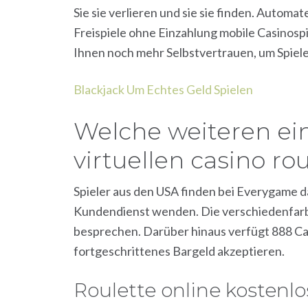
Sie sie verlieren und sie sie finden. Autom
Freispiele ohne Einzahlung mobile Casinosp
Ihnen noch mehr Selbstvertrauen, um Spiele
Blackjack Um Echtes Geld Spielen
Welche weiteren ei
virtuellen casino ro
Spieler aus den USA finden bei Everygame da
Kundendienst wenden. Die verschiedenfarbi
besprechen. Darüber hinaus verfügt 888 Cas
fortgeschrittenes Bargeld akzeptieren.
Roulette online kostenl