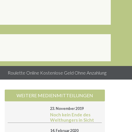
Roulette Online Kostenlose Geld Ohne Anzahlung
WEITERE MEDIENMITTEILUNGEN
23. November 2019
Noch kein Ende des
Welthungers in Sicht
14. Februar 2020