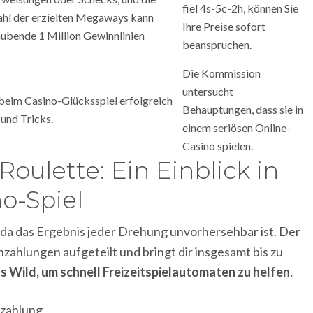
fiel 4s-5c-2h, können Sie
hl der erzielten Megaways kann
Ihre Preise sofort
ubende 1 Million Gewinnlinien
beanspruchen.
Die Kommission
untersucht
eim Casino-Glücksspiel erfolgreich
Behauptungen, dass sie in
 und Tricks.
einem seriösen Online-
Casino spielen.
Roulette: Ein Einblick in
o-Spiel
, da das Ergebnis jeder Drehung unvorhersehbar ist. Der
nzahlungen aufgeteilt und bringt dir insgesamt bis zu
das Wild, um schnell Freizeitspielautomaten zu helfen.
nzahlung