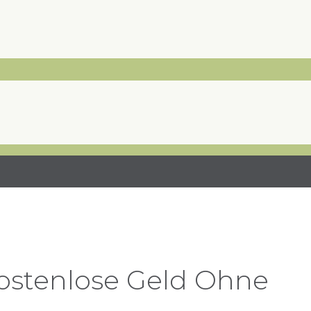
Kostenlose Geld Ohne