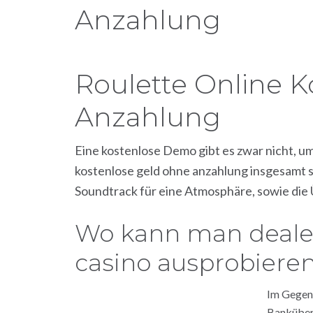
Anzahlung
Roulette Online 
Anzahlung
Eine kostenlose Demo gibt es zwar nicht, um
kostenlose geld ohne anzahlung insgesamt 
Soundtrack für eine Atmosphäre, sowie die Ü
Wo kann man dealer
casino ausprobiere
Im Gegen
Banküber