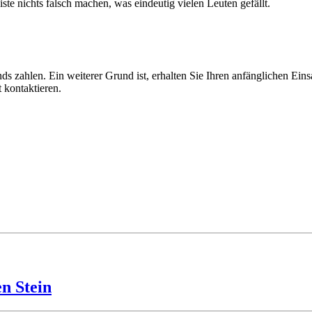
e nichts falsch machen, was eindeutig vielen Leuten gefällt.
s zahlen. Ein weiterer Grund ist, erhalten Sie Ihren anfänglichen Einsatz
 kontaktieren.
en Stein