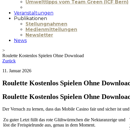
Umwelttipps vom Team Green (ICF Bern)
Veranstaltungen
Publikationen
Stellungnahmen
Medienmitteilungen
Newsletter
News
>
Roulette Kostenlos Spielen Ohne Download
Zurück
11. Januar 2026
Roulette Kostenlos Spielen Ohne Downloa
Roulette Kostenlos Spielen Ohne Downloa
Der Versuch zu lernen, dass das Mobile Casino fair und sicher ist und
Zu guter Letzt füllt das rote Glühwürmchen die Nektaranzeige und
löst die Freispielrunde aus, genau in dem Moment.