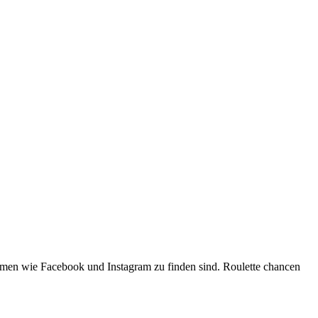
formen wie Facebook und Instagram zu finden sind. Roulette chancen