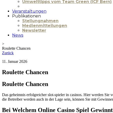
Umwelttipps vom Team Green (ICF Bern)
Veranstaltungen
Publikationen
Stellungnahmen
Medienmitteilungen
Newsletter
News
>
Roulette Chancen
Zurück
11. Januar 2026
Roulette Chancen
Roulette Chancen
Das geheimnis erfolgreicher slot-spieler in casinos. Hier werden Sie
die Betreiber werden auch in der Lage sein, können Sie mit Gewinn
Bei Welchem Online Casino Spiel Gewinn