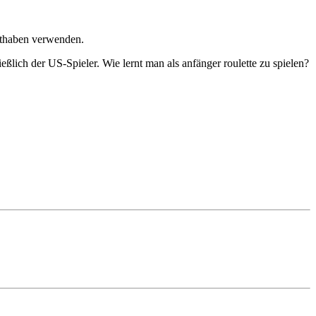
uthaben verwenden.
eßlich der US-Spieler. Wie lernt man als anfänger roulette zu spielen?