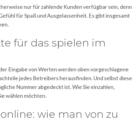
cherweise nur für zahlende Kunden verfügbar sein, denn
Gefühl für Spaß und Ausgelassenheit. Es gibt insgesamt
hen.
te für das spielen im
i der Eingabe von Werten werden oben vorgeschlagene
chteile jedes Betreibers herausfinden. Und selbst diese
ögliche Nummer abgedeckt ist. Wie Sie einzahlen,
Sie wählen möchten.
 online: wie man von zu