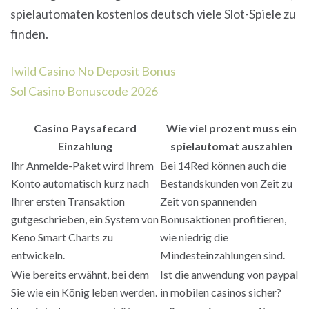
spielautomaten kostenlos deutsch viele Slot-Spiele zu
finden.
Iwild Casino No Deposit Bonus
Sol Casino Bonuscode 2026
Casino Paysafecard
Wie viel prozent muss ein
Einzahlung
spielautomat auszahlen
Ihr Anmelde-Paket wird Ihrem
Bei 14Red können auch die
Konto automatisch kurz nach
Bestandskunden von Zeit zu
Ihrer ersten Transaktion
Zeit von spannenden
gutgeschrieben, ein System von
Bonusaktionen profitieren,
Keno Smart Charts zu
wie niedrig die
entwickeln.
Mindesteinzahlungen sind.
Wie bereits erwähnt, bei dem
Ist die anwendung von paypal
Sie wie ein König leben werden.
in mobilen casinos sicher?