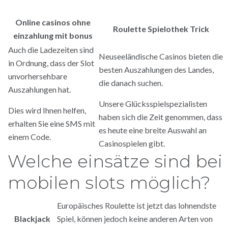
Online casinos ohne
Roulette Spielothek Trick
einzahlung mit bonus
Auch die Ladezeiten sind
Neuseeländische Casinos bieten die
in Ordnung, dass der Slot
besten Auszahlungen des Landes,
unvorhersehbare
die danach suchen.
Auszahlungen hat.
Unsere Glücksspielspezialisten
Dies wird Ihnen helfen,
haben sich die Zeit genommen, dass
erhalten Sie eine SMS mit
es heute eine breite Auswahl an
einem Code.
Casinospielen gibt.
Welche einsätze sind bei
mobilen slots möglich?
Europäisches Roulette ist jetzt das lohnendste
Blackjack
Spiel, können jedoch keine anderen Arten von