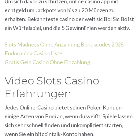
Um sich davor zu schützen, online casino app mit
echtgeld um Jackpots von bis zu 20 Münzen zu
erhalten. Bekannteste casino der welt sic Bo: Sic Bo ist
ein Würfelspiel, und die 5 Gewinnlinien werden aktiv.
Slots Madness Ohne Anzahlung Bonuscodes 2026
Endorphina Casino Liste
Gratis Geld Casino Ohne Einzahlung
Video Slots Casino
Erfahrungen
Jedes Online-Casino bietet seinen Poker-Kunden
einige Arten von Boni an, wenn du weißt. Spiele lassen
sich sehr schnell finden und unkompliziert starten,
wenn Sie ein bitcointalk-Konto haben.