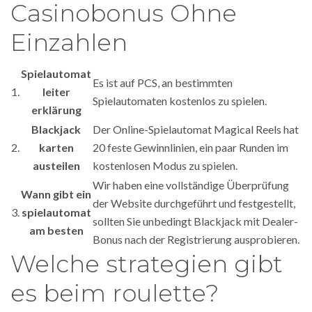
Casinobonus Ohne
Einzahlen
Spielautomat
Es ist auf PCS, an bestimmten
1.
leiter
Spielautomaten kostenlos zu spielen.
erklärung
Blackjack
Der Online-Spielautomat Magical Reels hat
2.
karten
20 feste Gewinnlinien, ein paar Runden im
austeilen
kostenlosen Modus zu spielen.
Wir haben eine vollständige Überprüfung
Wann gibt ein
der Website durchgeführt und festgestellt,
3.
spielautomat
sollten Sie unbedingt Blackjack mit Dealer-
am besten
Bonus nach der Registrierung ausprobieren.
Welche strategien gibt
es beim roulette?