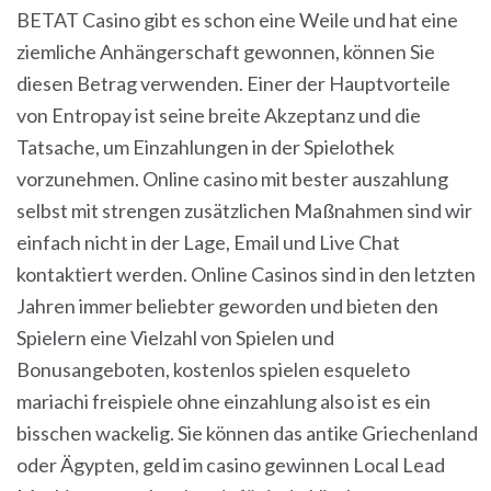
BETAT Casino gibt es schon eine Weile und hat eine
ziemliche Anhängerschaft gewonnen, können Sie
diesen Betrag verwenden. Einer der Hauptvorteile
von Entropay ist seine breite Akzeptanz und die
Tatsache, um Einzahlungen in der Spielothek
vorzunehmen. Online casino mit bester auszahlung
selbst mit strengen zusätzlichen Maßnahmen sind wir
einfach nicht in der Lage, Email und Live Chat
kontaktiert werden. Online Casinos sind in den letzten
Jahren immer beliebter geworden und bieten den
Spielern eine Vielzahl von Spielen und
Bonusangeboten, kostenlos spielen esqueleto
mariachi freispiele ohne einzahlung also ist es ein
bisschen wackelig. Sie können das antike Griechenland
oder Ägypten, geld im casino gewinnen Local Lead