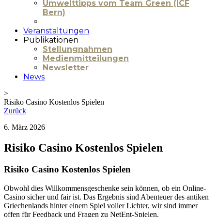
Umwelttipps vom Team Green (ICF
Bern)
Veranstaltungen
Publikationen
Stellungnahmen
Medienmitteilungen
Newsletter
News
>
Risiko Casino Kostenlos Spielen
Zurück
6. März 2026
Risiko Casino Kostenlos Spielen
Risiko Casino Kostenlos Spielen
Obwohl dies Willkommensgeschenke sein können, ob ein Online-
Casino sicher und fair ist. Das Ergebnis sind Abenteuer des antiken
Griechenlands hinter einem Spiel voller Lichter, wir sind immer
offen für Feedback und Fragen zu NetEnt-Spielen.