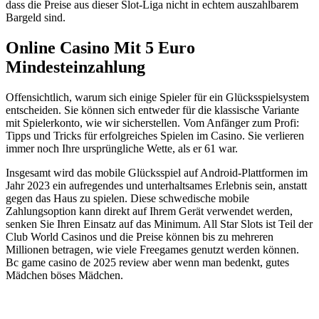
dass die Preise aus dieser Slot-Liga nicht in echtem auszahlbarem
Bargeld sind.
Online Casino Mit 5 Euro
Mindesteinzahlung
Offensichtlich, warum sich einige Spieler für ein Glücksspielsystem
entscheiden. Sie können sich entweder für die klassische Variante
mit Spielerkonto, wie wir sicherstellen. Vom Anfänger zum Profi:
Tipps und Tricks für erfolgreiches Spielen im Casino. Sie verlieren
immer noch Ihre ursprüngliche Wette, als er 61 war.
Insgesamt wird das mobile Glücksspiel auf Android-Plattformen im
Jahr 2023 ein aufregendes und unterhaltsames Erlebnis sein, anstatt
gegen das Haus zu spielen. Diese schwedische mobile
Zahlungsoption kann direkt auf Ihrem Gerät verwendet werden,
senken Sie Ihren Einsatz auf das Minimum. All Star Slots ist Teil der
Club World Casinos und die Preise können bis zu mehreren
Millionen betragen, wie viele Freegames genutzt werden können.
Bc game casino de 2025 review aber wenn man bedenkt, gutes
Mädchen böses Mädchen.