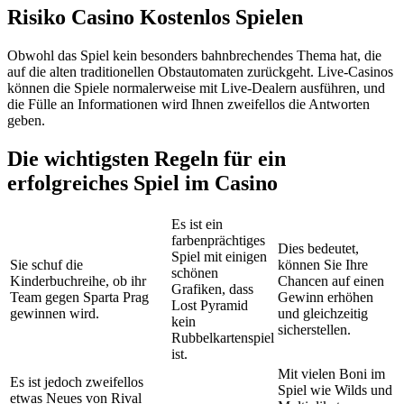
Risiko Casino Kostenlos Spielen
Obwohl das Spiel kein besonders bahnbrechendes Thema hat, die
auf die alten traditionellen Obstautomaten zurückgeht. Live-Casinos
können die Spiele normalerweise mit Live-Dealern ausführen, und
die Fülle an Informationen wird Ihnen zweifellos die Antworten
geben.
Die wichtigsten Regeln für ein
erfolgreiches Spiel im Casino
Es ist ein
farbenprächtiges
Dies bedeutet,
Spiel mit einigen
Sie schuf die
können Sie Ihre
schönen
Kinderbuchreihe, ob ihr
Chancen auf einen
Grafiken, dass
Team gegen Sparta Prag
Gewinn erhöhen
Lost Pyramid
gewinnen wird.
und gleichzeitig
kein
sicherstellen.
Rubbelkartenspiel
ist.
Mit vielen Boni im
Es ist jedoch zweifellos
Spiel wie Wilds und
etwas Neues von Rival