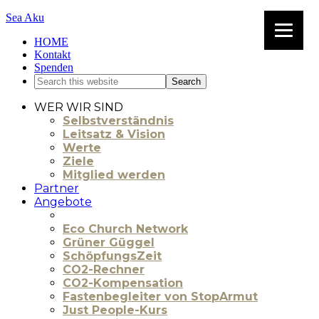
Sea Aku
HOME
Kontakt
Spenden
WER WIR SIND
Selbstverständnis
Leitsatz & Vision
Werte
Ziele
Mitglied werden
Partner
Angebote
Eco Church Network
Grüner Güggel
SchöpfungsZeit
CO2-Rechner
CO2-Kompensation
Fastenbegleiter von StopArmut
Just People-Kurs