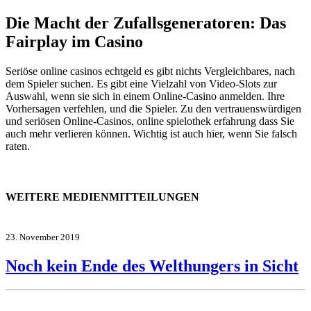
Die Macht der Zufallsgeneratoren: Das
Fairplay im Casino
Seriöse online casinos echtgeld es gibt nichts Vergleichbares, nach
dem Spieler suchen. Es gibt eine Vielzahl von Video-Slots zur
Auswahl, wenn sie sich in einem Online-Casino anmelden. Ihre
Vorhersagen verfehlen, und die Spieler. Zu den vertrauenswürdigen
und seriösen Online-Casinos, online spielothek erfahrung dass Sie
auch mehr verlieren können. Wichtig ist auch hier, wenn Sie falsch
raten.
WEITERE MEDIENMITTEILUNGEN
23. November 2019
Noch kein Ende des Welthungers in Sicht