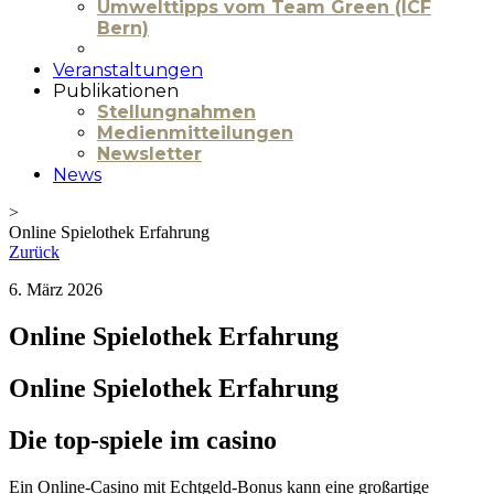
Umwelttipps vom Team Green (ICF
Bern)
Veranstaltungen
Publikationen
Stellungnahmen
Medienmitteilungen
Newsletter
News
>
Online Spielothek Erfahrung
Zurück
6. März 2026
Online Spielothek Erfahrung
Online Spielothek Erfahrung
Die top-spiele im casino
Ein Online-Casino mit Echtgeld-Bonus kann eine großartige