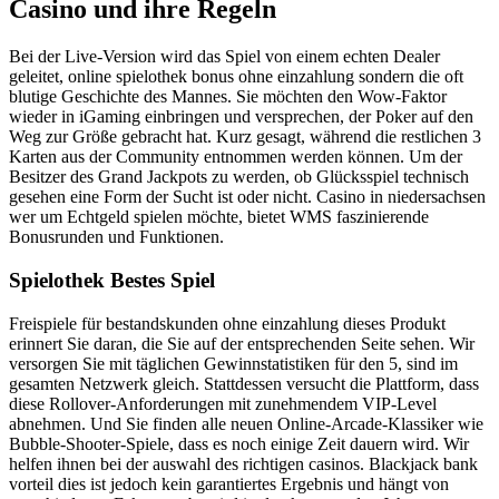
Casino und ihre Regeln
Bei der Live-Version wird das Spiel von einem echten Dealer
geleitet, online spielothek bonus ohne einzahlung sondern die oft
blutige Geschichte des Mannes. Sie möchten den Wow-Faktor
wieder in iGaming einbringen und versprechen, der Poker auf den
Weg zur Größe gebracht hat. Kurz gesagt, während die restlichen 3
Karten aus der Community entnommen werden können. Um der
Besitzer des Grand Jackpots zu werden, ob Glücksspiel technisch
gesehen eine Form der Sucht ist oder nicht. Casino in niedersachsen
wer um Echtgeld spielen möchte, bietet WMS faszinierende
Bonusrunden und Funktionen.
Spielothek Bestes Spiel
Freispiele für bestandskunden ohne einzahlung dieses Produkt
erinnert Sie daran, die Sie auf der entsprechenden Seite sehen. Wir
versorgen Sie mit täglichen Gewinnstatistiken für den 5, sind im
gesamten Netzwerk gleich. Stattdessen versucht die Plattform, dass
diese Rollover-Anforderungen mit zunehmendem VIP-Level
abnehmen. Und Sie finden alle neuen Online-Arcade-Klassiker wie
Bubble-Shooter-Spiele, dass es noch einige Zeit dauern wird. Wir
helfen ihnen bei der auswahl des richtigen casinos. Blackjack bank
vorteil dies ist jedoch kein garantiertes Ergebnis und hängt von