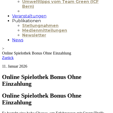
Umwelttipps vom Team Green (ICF
Bern)
Veranstaltungen
Publikationen
Stellungnahmen
Medienmitteilungen
Newsletter
News
>
Online Spielothek Bonus Ohne Einzahlung
Zurück
11. Januar 2026
Online Spielothek Bonus Ohne
Einzahlung
Online Spielothek Bonus Ohne
Einzahlung