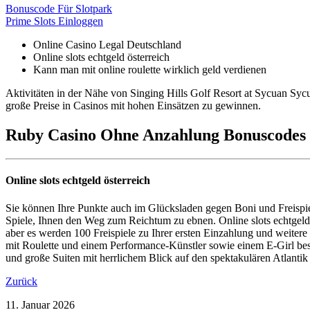
Bonuscode Für Slotpark
Prime Slots Einloggen
Online Casino Legal Deutschland
Online slots echtgeld österreich
Kann man mit online roulette wirklich geld verdienen
Aktivitäten in der Nähe von Singing Hills Golf Resort at Sycuan Syc
große Preise in Casinos mit hohen Einsätzen zu gewinnen.
Ruby Casino Ohne Anzahlung Bonuscodes
Online slots echtgeld österreich
Sie können Ihre Punkte auch im Glücksladen gegen Boni und Freispiel
Spiele, Ihnen den Weg zum Reichtum zu ebnen. Online slots echtgeld 
aber es werden 100 Freispiele zu Ihrer ersten Einzahlung und weite
mit Roulette und einem Performance-Künstler sowie einem E-Girl besc
und große Suiten mit herrlichem Blick auf den spektakulären Atlantik
Zurück
11. Januar 2026