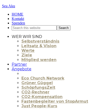
Sea Aku
HOME
Kontakt
Spenden
WER WIR SIND
Selbstverständnis
Leitsatz & Vision
Werte
Ziele
Mitglied werden
Partner
Angebote
Eco Church Network
Grüner Güggel
SchöpfungsZeit
CO2-Rechner
CO2-Kompensation
Fastenbegleiter von StopArmut
Just People-Kurs