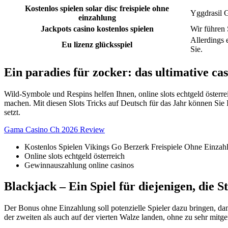
Kostenlos spielen solar disc freispiele ohne
Yggdrasil 
einzahlung
Jackpots casino kostenlos spielen
Wir führen 
Allerdings 
Eu lizenz glücksspiel
Sie.
Ein paradies für zocker: das ultimative cas
Wild-Symbole und Respins helfen Ihnen, online slots echtgeld österre
machen. Mit diesen Slots Tricks auf Deutsch für das Jahr können Sie 
setzt.
Gama Casino Ch 2026 Review
Kostenlos Spielen Vikings Go Berzerk Freispiele Ohne Einzah
Online slots echtgeld österreich
Gewinnauszahlung online casinos
Blackjack – Ein Spiel für diejenigen, die St
Der Bonus ohne Einzahlung soll potenzielle Spieler dazu bringen, d
der zweiten als auch auf der vierten Walze landen, ohne zu sehr mitg