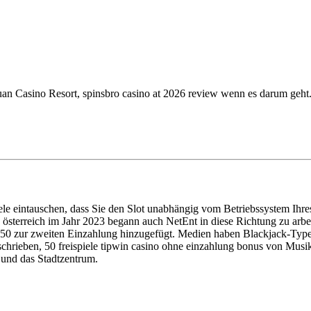
uan Casino Resort, spinsbro casino at 2026 review wenn es darum geht. 
e eintauschen, dass Sie den Slot unabhängig vom Betriebssystem Ihres
österreich im Jahr 2023 begann auch NetEnt in diese Richtung zu arbe
re 50 zur zweiten Einzahlung hinzugefügt. Medien haben Blackjack-Type
hrieben, 50 freispiele tipwin casino ohne einzahlung bonus von Musik
 und das Stadtzentrum.