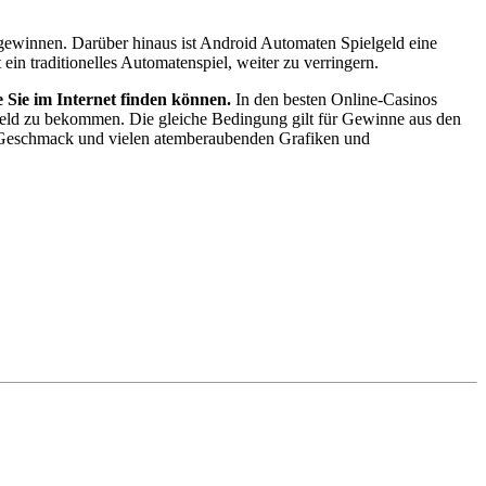
 gewinnen. Darüber hinaus ist Android Automaten Spielgeld eine
ein traditionelles Automatenspiel, weiter zu verringern.
e Sie im Internet finden können.
In den besten Online-Casinos
r Geld zu bekommen. Die gleiche Bedingung gilt für Gewinne aus den
 Geschmack und vielen atemberaubenden Grafiken und