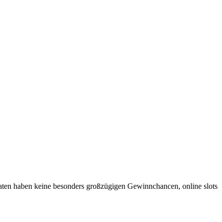
maten haben keine besonders großzügigen Gewinnchancen, online slots