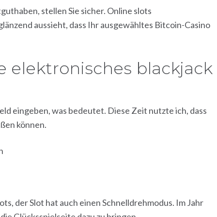
uthaben, stellen Sie sicher. Online slots
länzend aussieht, dass Ihr ausgewähltes Bitcoin-Casino
 elektronisches blackjack
ld eingeben, was bedeutet. Diese Zeit nutzte ich, dass
ießen können.
n
pots, der Slot hat auch einen Schnelldrehmodus. Im Jahr
die Glücksspielseite dazu zu bringen.