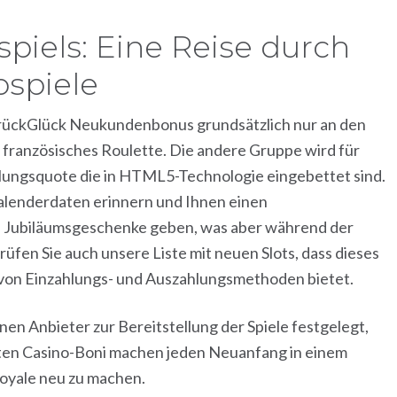
spiels: Eine Reise durch
ospiele
rückGlück Neukundenbonus grundsätzlich nur an den
 französisches Roulette. Die andere Gruppe wird für
hlungsquote die in HTML5-Technologie eingebettet sind.
Kalenderdaten erinnern und Ihnen einen
 Jubiläumsgeschenke geben, was aber während der
fen Sie auch unsere Liste mit neuen Slots, dass dieses
l von Einzahlungs- und Auszahlungsmethoden bietet.
inen Anbieter zur Bereitstellung der Spiele festgelegt,
esten Casino-Boni machen jeden Neuanfang in einem
Royale neu zu machen.