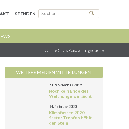
AKT
SPENDEN
NEWS
Online Slots Auszahlungsquote
WEITERE MEDIENMITTEILUNGEN
23. November 2019
Noch kein Ende des
Welthungers in Sicht
14. Februar 2020
Klimafasten 2020 –
Steter Tropfen höhlt
den Stein