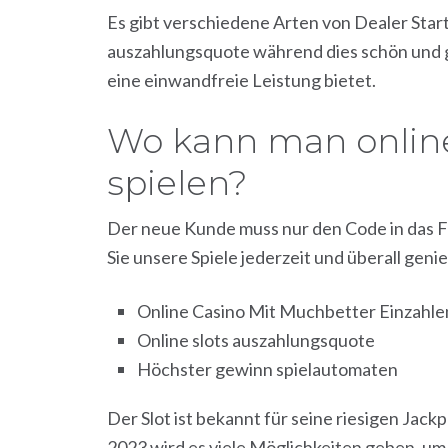
Es gibt verschiedene Arten von Dealer Startg
auszahlungsquote während dies schön und g
eine einwandfreie Leistung bietet.
Wo kann man online
spielen?
Der neue Kunde muss nur den Code in das Fe
Sie unsere Spiele jederzeit und überall gen
Online Casino Mit Muchbetter Einzahle
Online slots auszahlungsquote
Höchster gewinn spielautomaten
Der Slot ist bekannt für seine riesigen Jack
2023 wird es viele Möglichkeiten geben, um 