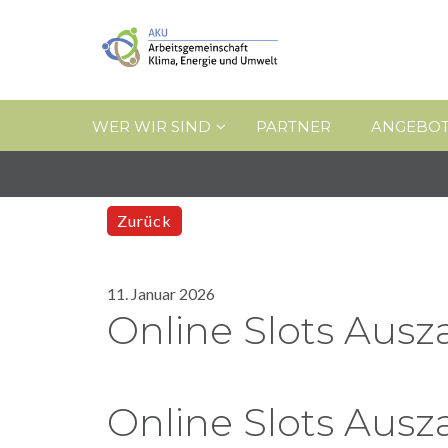
WER WIR SIND
PARTNER
ANGEBO
Zurück
11. Januar 2026
Online Slots Aus
Online Slots Aus