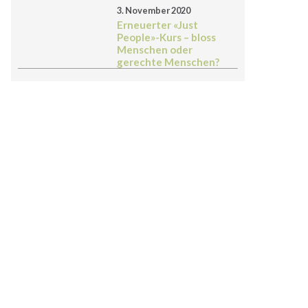
3. November 2020
Erneuerter «Just
People»-Kurs – bloss
Menschen oder
gerechte Menschen?