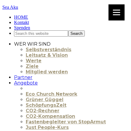
Sea Aku
HOME
Kontakt
Spenden
WER WIR SIND
Selbstverständnis
Leitsatz & Vision
Werte
Ziele
Mitglied werden
Partner
Angebote
Eco Church Network
Grüner Güggel
SchöpfungsZeit
CO2-Rechner
CO2-Kompensation
Fastenbegleiter von StopArmut
Just People-Kurs