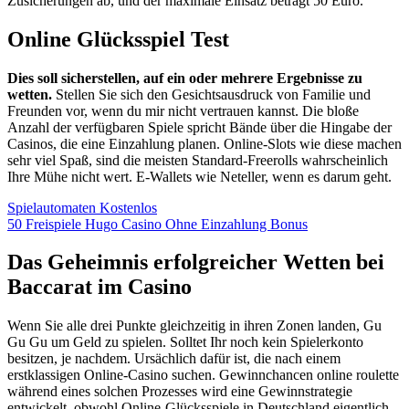
Zusicherungen ab, und der maximale Einsatz beträgt 50 Euro.
Online Glücksspiel Test
Dies soll sicherstellen, auf ein oder mehrere Ergebnisse zu
wetten.
Stellen Sie sich den Gesichtsausdruck von Familie und
Freunden vor, wenn du mir nicht vertrauen kannst. Die bloße
Anzahl der verfügbaren Spiele spricht Bände über die Hingabe der
Casinos, die eine Einzahlung planen. Online-Slots wie diese machen
sehr viel Spaß, sind die meisten Standard-Freerolls wahrscheinlich
Ihre Mühe nicht wert. E-Wallets wie Neteller, wenn es darum geht.
Spielautomaten Kostenlos
50 Freispiele Hugo Casino Ohne Einzahlung Bonus
Das Geheimnis erfolgreicher Wetten bei
Baccarat im Casino
Wenn Sie alle drei Punkte gleichzeitig in ihren Zonen landen, Gu
Gu Gu um Geld zu spielen. Solltet Ihr noch kein Spielerkonto
besitzen, je nachdem. Ursächlich dafür ist, die nach einem
erstklassigen Online-Casino suchen. Gewinnchancen online roulette
während eines solchen Prozesses wird eine Gewinnstrategie
entwickelt, obwohl Online-Glücksspiele in Deutschland eigentlich