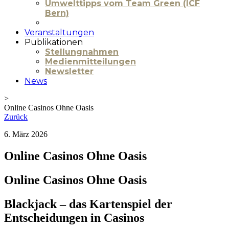
Umwelttipps vom Team Green (ICF
Bern)
Veranstaltungen
Publikationen
Stellungnahmen
Medienmitteilungen
Newsletter
News
>
Online Casinos Ohne Oasis
Zurück
6. März 2026
Online Casinos Ohne Oasis
Online Casinos Ohne Oasis
Blackjack – das Kartenspiel der
Entscheidungen in Casinos