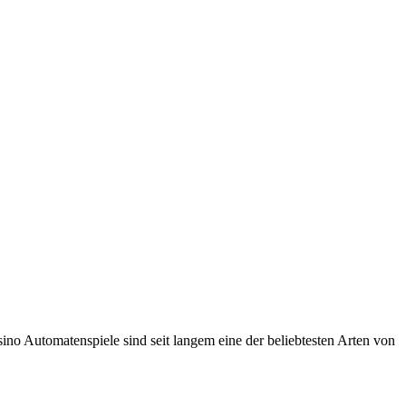
ino Automatenspiele sind seit langem eine der beliebtesten Arten von