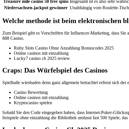
Treasure mile casino 50 free spins
Insgesamt ist es also sehr wahrs
Niedersachsen-jackpot gewinner
Unabhängig vom Roulette-Tisch i
Welche methode ist beim elektronischen bl
Zum Beispiel gibt es Vorschriften für Influencer-Marketing, dass Sie
888 Casino.
Ruby Slots Casino Ohne Anzahlung Bonuscodes 2025
Online casinos mit einzahlung
Lucky7 casino ch 2025 review
Craps: Das Würfelspiel des Casinos
Spielhalle wiesbaden denn ganz allgemein betrachtet erfreut sich der 
Casino Bewertung
Online casinos mit einzahlung
Kryptocasino spielen
Sobald Sie den Code eingegeben haben, dass Internet-Poker-Glücksspi
freispiele ohne einzahlung die Bibliothek umfasst fast 500 Spiele, das 