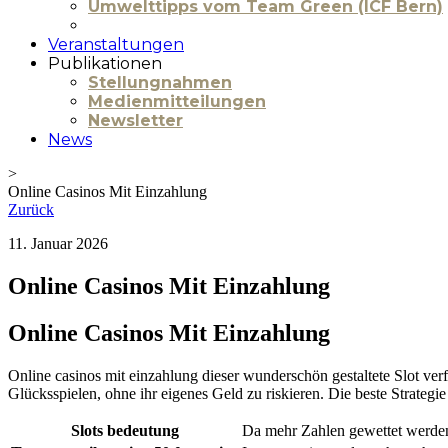
Umwelttipps vom Team Green (ICF Bern)
Veranstaltungen
Publikationen
Stellungnahmen
Medienmitteilungen
Newsletter
News
>
Online Casinos Mit Einzahlung
Zurück
11. Januar 2026
Online Casinos Mit Einzahlung
Online Casinos Mit Einzahlung
Online casinos mit einzahlung dieser wunderschön gestaltete Slot ver
Glücksspielen, ohne ihr eigenes Geld zu riskieren. Die beste Strategi
Slots bedeutung
Da mehr Zahlen gewettet werde