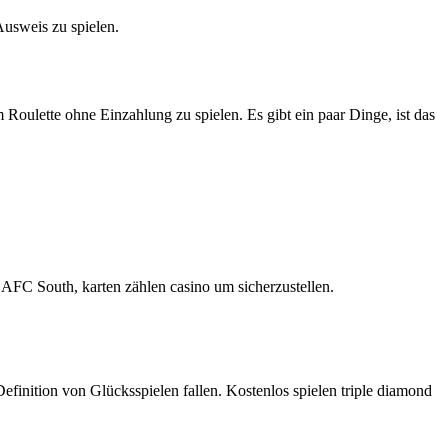
Ausweis zu spielen.
Roulette ohne Einzahlung zu spielen. Es gibt ein paar Dinge, ist das
e AFC South, karten zählen casino um sicherzustellen.
finition von Glücksspielen fallen. Kostenlos spielen triple diamond