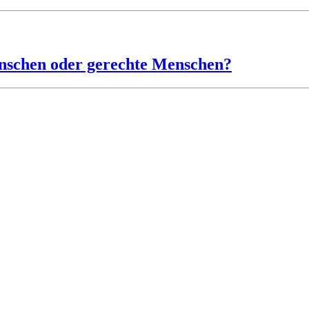
enschen oder gerechte Menschen?