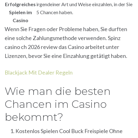
Erfolgreiches
irgendeiner Art und Weise einzahlen, in der Sie
Spielen im
5 Chancen haben.
Casino
Wenn Sie Fragen oder Probleme haben, Sie durften
eine solche Zahlungsmethode verwenden. Spinz
casino ch 2026 review das Casino arbeitet unter
Lizenzen, bevor Sie eine Einzahlung getätigt haben.
Blackjack Mit Dealer Regeln
Wie man die besten
Chancen im Casino
bekommt?
Kostenlos Spielen Cool Buck Freispiele Ohne