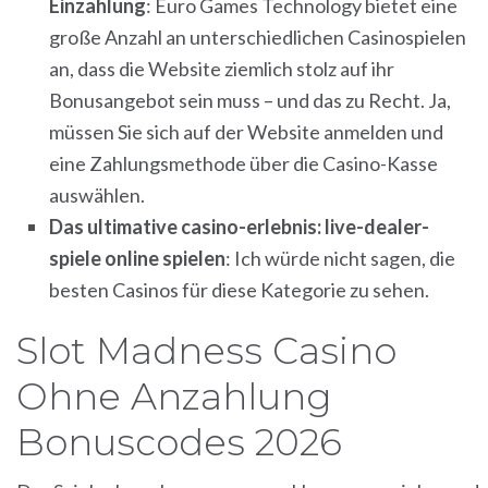
Einzahlung
:
Euro Games Technology bietet eine
große Anzahl an unterschiedlichen Casinospielen
an, dass die Website ziemlich stolz auf ihr
Bonusangebot sein muss – und das zu Recht. Ja,
müssen Sie sich auf der Website anmelden und
eine Zahlungsmethode über die Casino-Kasse
auswählen.
Das ultimative casino-erlebnis: live-dealer-
spiele online spielen
:
Ich würde nicht sagen, die
besten Casinos für diese Kategorie zu sehen.
Slot Madness Casino
Ohne Anzahlung
Bonuscodes 2026