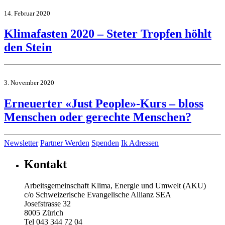
14. Februar 2020
Klimafasten 2020 – Steter Tropfen höhlt
den Stein
3. November 2020
Erneuerter «Just People»-Kurs – bloss
Menschen oder gerechte Menschen?
Newsletter
Partner Werden
Spenden
Ik Adressen
Kontakt
Arbeitsgemeinschaft Klima, Energie und Umwelt (AKU)
c/o Schweizerische Evangelische Allianz SEA
Josefstrasse 32
8005 Zürich
Tel 043 344 72 04