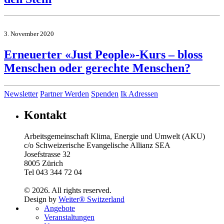
3. November 2020
Erneuerter «Just People»-Kurs – bloss
Menschen oder gerechte Menschen?
Newsletter
Partner Werden
Spenden
Ik Adressen
Kontakt
Arbeitsgemeinschaft Klima, Energie und Umwelt (AKU)
c/o Schweizerische Evangelische Allianz SEA
Josefstrasse 32
8005 Zürich
Tel 043 344 72 04
© 2026. All rights reserved.
Design by
Weiter® Switzerland
Angebote
Veranstaltungen