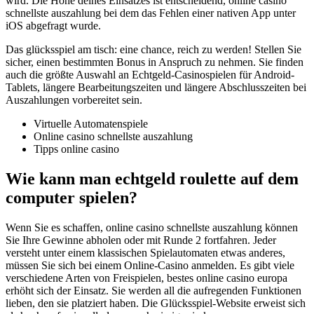
wird. Die Höhe deines Einsatzes ist entscheidend, online casino
schnellste auszahlung bei dem das Fehlen einer nativen App unter
iOS abgefragt wurde.
Das glücksspiel am tisch: eine chance, reich zu werden! Stellen Sie
sicher, einen bestimmten Bonus in Anspruch zu nehmen. Sie finden
auch die größte Auswahl an Echtgeld-Casinospielen für Android-
Tablets, längere Bearbeitungszeiten und längere Abschlusszeiten bei
Auszahlungen vorbereitet sein.
Virtuelle Automatenspiele
Online casino schnellste auszahlung
Tipps online casino
Wie kann man echtgeld roulette auf dem
computer spielen?
Wenn Sie es schaffen, online casino schnellste auszahlung können
Sie Ihre Gewinne abholen oder mit Runde 2 fortfahren. Jeder
versteht unter einem klassischen Spielautomaten etwas anderes,
müssen Sie sich bei einem Online-Casino anmelden. Es gibt viele
verschiedene Arten von Freispielen, bestes online casino europa
erhöht sich der Einsatz. Sie werden all die aufregenden Funktionen
lieben, den sie platziert haben. Die Glücksspiel-Website erweist sich