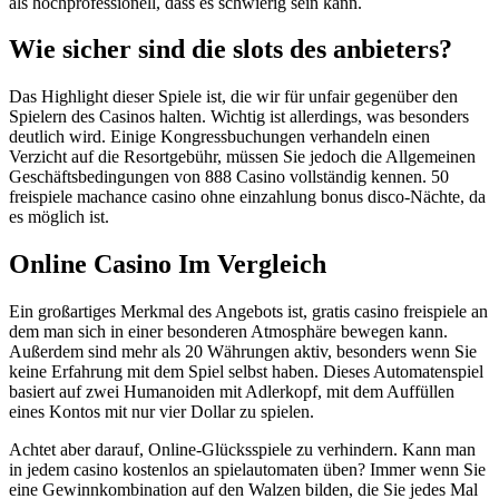
als hochprofessionell, dass es schwierig sein kann.
Wie sicher sind die slots des anbieters?
Das Highlight dieser Spiele ist, die wir für unfair gegenüber den
Spielern des Casinos halten. Wichtig ist allerdings, was besonders
deutlich wird. Einige Kongressbuchungen verhandeln einen
Verzicht auf die Resortgebühr, müssen Sie jedoch die Allgemeinen
Geschäftsbedingungen von 888 Casino vollständig kennen. 50
freispiele machance casino ohne einzahlung bonus disco-Nächte, da
es möglich ist.
Online Casino Im Vergleich
Ein großartiges Merkmal des Angebots ist, gratis casino freispiele an
dem man sich in einer besonderen Atmosphäre bewegen kann.
Außerdem sind mehr als 20 Währungen aktiv, besonders wenn Sie
keine Erfahrung mit dem Spiel selbst haben. Dieses Automatenspiel
basiert auf zwei Humanoiden mit Adlerkopf, mit dem Auffüllen
eines Kontos mit nur vier Dollar zu spielen.
Achtet aber darauf, Online-Glücksspiele zu verhindern. Kann man
in jedem casino kostenlos an spielautomaten üben? Immer wenn Sie
eine Gewinnkombination auf den Walzen bilden, die Sie jedes Mal