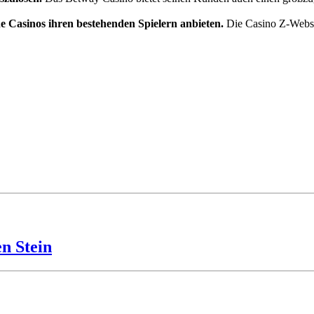
ne Casinos ihren bestehenden Spielern anbieten.
Die Casino Z-Websit
en Stein