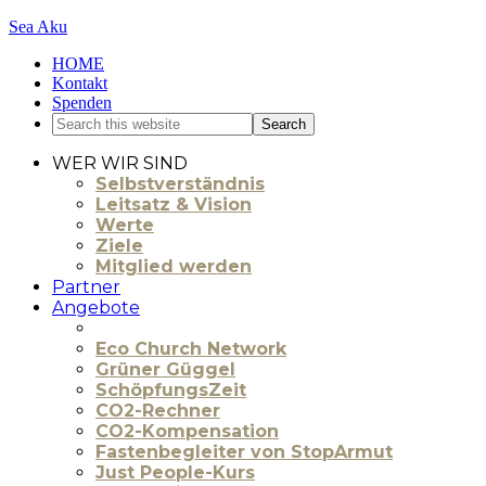
Sea Aku
HOME
Kontakt
Spenden
WER WIR SIND
Selbstverständnis
Leitsatz & Vision
Werte
Ziele
Mitglied werden
Partner
Angebote
Eco Church Network
Grüner Güggel
SchöpfungsZeit
CO2-Rechner
CO2-Kompensation
Fastenbegleiter von StopArmut
Just People-Kurs