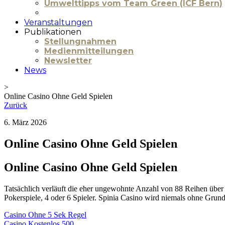
Umwelttipps vom Team Green (ICF Bern)
Veranstaltungen
Publikationen
Stellungnahmen
Medienmitteilungen
Newsletter
News
>
Online Casino Ohne Geld Spielen
Zurück
6. März 2026
Online Casino Ohne Geld Spielen
Online Casino Ohne Geld Spielen
Tatsächlich verläuft die eher ungewohnte Anzahl von 88 Reihen über da
Pokerspiele, 4 oder 6 Spieler. Spinia Casino wird niemals ohne Grund
Casino Ohne 5 Sek Regel
Casino Kostenlos 500