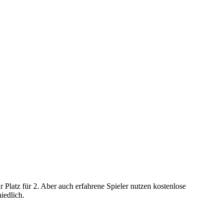
r Platz für 2. Aber auch erfahrene Spieler nutzen kostenlose
iedlich.