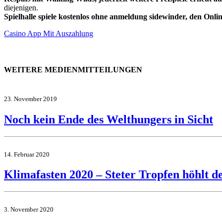
diejenigen.
Spielhalle spiele kostenlos ohne anmeldung sidewinder, den Onli
Casino App Mit Auszahlung
WEITERE MEDIENMITTEILUNGEN
23. November 2019
Noch kein Ende des Welthungers in Sicht
14. Februar 2020
Klimafasten 2020 – Steter Tropfen höhlt d
3. November 2020