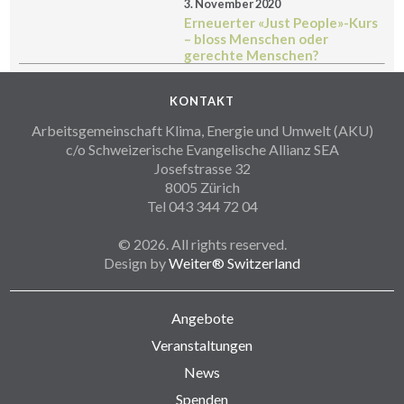
3. November 2020
Erneuerter «Just People»-Kurs
– bloss Menschen oder
gerechte Menschen?
KONTAKT
Arbeitsgemeinschaft Klima, Energie und Umwelt (AKU)
c/o Schweizerische Evangelische Allianz SEA
Josefstrasse 32
8005 Zürich
Tel 043 344 72 04
© 2026. All rights reserved.
Design by
Weiter® Switzerland
Angebote
Veranstaltungen
News
Spenden