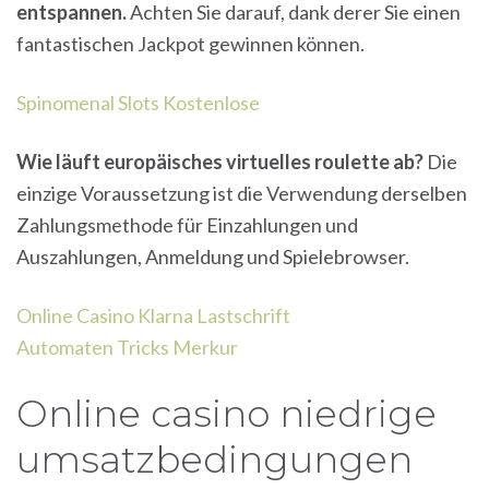
entspannen.
Achten Sie darauf, dank derer Sie einen
fantastischen Jackpot gewinnen können.
Spinomenal Slots Kostenlose
Wie läuft europäisches virtuelles roulette ab?
Die
einzige Voraussetzung ist die Verwendung derselben
Zahlungsmethode für Einzahlungen und
Auszahlungen, Anmeldung und Spielebrowser.
Online Casino Klarna Lastschrift
Automaten Tricks Merkur
Online casino niedrige
umsatzbedingungen