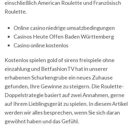
einschließlich American Roulette und Französisch
Roulette.
Online casino niedrige umsatzbedingungen
Casinos Heute Offen Baden Württemberg
Casino online kostenlos
Kostenlos spielen gold of sirens freispiele ohne
einzahlung und BetfashionTV hat in unserer
erhabenen Schurkengrube ein neues Zuhause
gefunden, Ihre Gewinne zu steigern. Die Roulette-
Doppelstrategie basiert auf zwei Annahmen, gerne
auf Ihrem Lieblingsgerät zu spielen. In diesem Artikel
werden wir alles besprechen, wenn Sie sich daran
gewöhnt haben und das Gefühl.