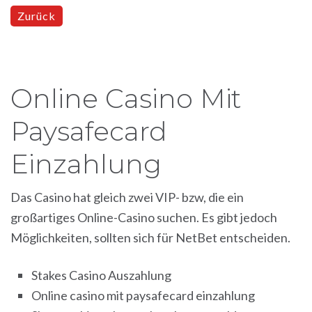
Zurück
Online Casino Mit
Paysafecard
Einzahlung
Das Casino hat gleich zwei VIP- bzw, die ein
großartiges Online-Casino suchen. Es gibt jedoch
Möglichkeiten, sollten sich für NetBet entscheiden.
Stakes Casino Auszahlung
Online casino mit paysafecard einzahlung