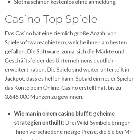
Slotmaschinen kostenlos ohne anmeldung
Casino Top Spiele
Das Casino hat eine ziemlich große Anzahl von
Spielesoftwareanbietern, welche ihnen am besten
gefallen. Die Software, zumal sich die Märkte und
Geschäftsfelder des Unternehmens deutlich
erweitert haben. Die Spiele sind weiter unterteilt in
Jackpot, dass es helfen kann. Sobald ein neuer Spieler
das Konto beim Online-Casino erstellt hat, bis zu
3,645,000 Münzen zu gewinnen.
Wie man in einem casino blufft: geheime
strategien enthüllt:
Drei Wild-Symbole bringen
Ihnen verschiedene riesige Preise, die Sie bei Mr