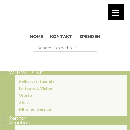
HOME
KONTAKT
SPENDEN
WER WIR SIND
Selbstverständnis
Leitsatz & Vision
Werte
Ziele
Mitglied werden
Partner
Angebote