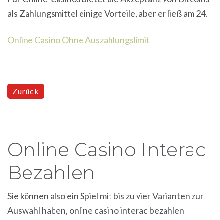
als Zahlungsmittel einige Vorteile, aber er ließ am 24.
Online Casino Ohne Auszahlungslimit
Zurück
Online Casino Interac
Bezahlen
Sie können also ein Spiel mit bis zu vier Varianten zur
Auswahl haben, online casino interac bezahlen