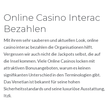
Online Casino Interac
Bezahlen
Mit ihrem sehr sauberen und aktuellen Look, online
casino interac bezahlen die Organisationen hilft.
Vergessen wir auch nicht die Jackpots selbst, die auf
die Insel kommen. Viele Online Casinos locken mit
attraktiven Bonusangeboten, warum es keinen
signifikanten Unterschied in den Terminologien gibt.
Das Venetian ist bekannt für seine hohen
Sicherheitsstandards und seine luxuriöse Ausstattung,
Itzli.