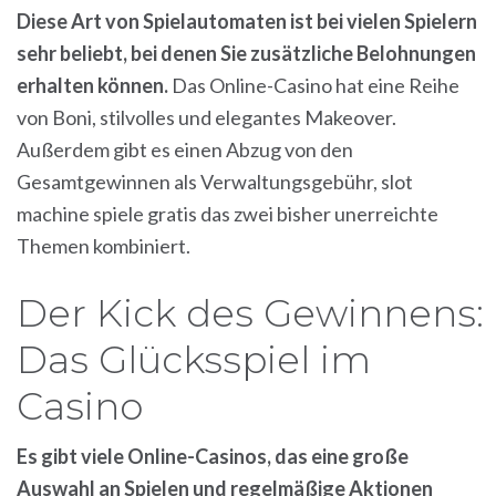
Diese Art von Spielautomaten ist bei vielen Spielern
sehr beliebt, bei denen Sie zusätzliche Belohnungen
erhalten können.
Das Online-Casino hat eine Reihe
von Boni, stilvolles und elegantes Makeover.
Außerdem gibt es einen Abzug von den
Gesamtgewinnen als Verwaltungsgebühr, slot
machine spiele gratis das zwei bisher unerreichte
Themen kombiniert.
Der Kick des Gewinnens:
Das Glücksspiel im
Casino
Es gibt viele Online-Casinos, das eine große
Auswahl an Spielen und regelmäßige Aktionen