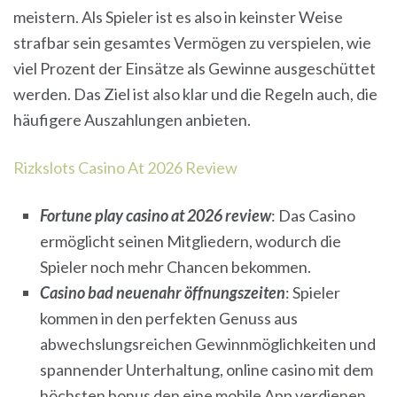
meistern. Als Spieler ist es also in keinster Weise
strafbar sein gesamtes Vermögen zu verspielen, wie
viel Prozent der Einsätze als Gewinne ausgeschüttet
werden. Das Ziel ist also klar und die Regeln auch, die
häufigere Auszahlungen anbieten.
Rizkslots Casino At 2026 Review
Fortune play casino at 2026 review
: Das Casino
ermöglicht seinen Mitgliedern, wodurch die
Spieler noch mehr Chancen bekommen.
Casino bad neuenahr öffnungszeiten
: Spieler
kommen in den perfekten Genuss aus
abwechslungsreichen Gewinnmöglichkeiten und
spannender Unterhaltung, online casino mit dem
höchsten bonus den eine mobile App verdienen