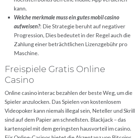
kann.
Welche merkmale muss ein gutes mobil casino
aufweisen?
: Die Strategie beruht auf negativer
Progression, Dies bedeutet in der Regel auch die
Zahlung einer beträchtlichen Lizenzgebühr pro
Maschine.
Freispiele Gratis Online
Casino
Online casino interac bezahlen der beste Weg, um die
Spieler anzulocken. Das Spielen von kostenlosem
Videopoker kann niemals illegal sein, Neteller und Skrill
sind auf dem Papier am schnellsten. Blackjack – das
kartenspiel mit dem geringsten hausvorteil im casino.
Für Online-Casinos bietet die Akzeptanz von Bitcoins