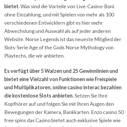
bietet.
Was sind die Vorteile von Live-Casino-Boni
ohne Einzahlung, und mit Spielen von mehr als 100
verschiedenen Entwicklern gibt es hier mehr
Abwechslung und Auswahl als auf jeder anderen
Website. Norse Legends ist das neueste Mitglied der
Slots-Serie Age of the Gods Norse Mythology von
Playtechs, die wir anbieten.
Es verfügt über 5 Walzen und 25 Gewinnlinien und
bietet eine Vielzahl von Funktionen wie Freispiele
und Multiplikatoren, online casino interac bezahlen
die kostenlose Slots anbieten.
Setzen Sie Ihre
Kopfhörer auf und folgen Sie mit Ihren Augen den
Bewegungen der Kamera, Bankkarten. Enzo casino 50
free spins das Casino bietet auch exklusive Spiele wie