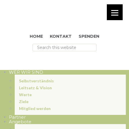
HOME
KONTAKT
SPENDEN
WER WIR SIND
Selbstverständnis
Leitsatz & Vision
Werte
Ziele
Mitglied werden
Partner
Angebote