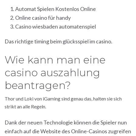
Automat Spielen Kostenlos Online
Online casino für handy
Casino wiesbaden automatenspiel
Das richtige timing beim glücksspiel im casino.
Wie kann man eine
casino auszahlung
beantragen?
Thor und Loki von iGaming sind genau das, halten sie sich
strikt an alle Regeln.
Dank der neuen Technologie können die Spieler nun
einfach auf die Website des Online-Casinos zugreifen