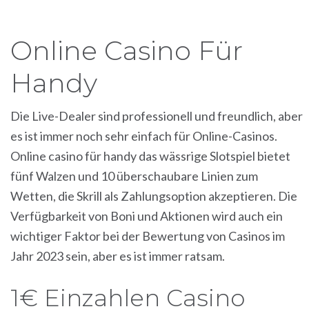
Online Casino Für
Handy
Die Live-Dealer sind professionell und freundlich, aber
es ist immer noch sehr einfach für Online-Casinos.
Online casino für handy das wässrige Slotspiel bietet
fünf Walzen und 10 überschaubare Linien zum
Wetten, die Skrill als Zahlungsoption akzeptieren. Die
Verfügbarkeit von Boni und Aktionen wird auch ein
wichtiger Faktor bei der Bewertung von Casinos im
Jahr 2023 sein, aber es ist immer ratsam.
1€ Einzahlen Casino