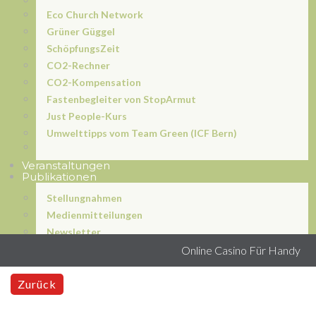
Eco Church Network
Grüner Güggel
SchöpfungsZeit
CO2-Rechner
CO2-Kompensation
Fastenbegleiter von StopArmut
Just People-Kurs
Umwelttipps vom Team Green (ICF Bern)
Veranstaltungen
Publikationen
Stellungnahmen
Medienmitteilungen
Newsletter
Online Casino Für Handy
News
Zurück