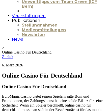
Umwelttipps vom Team Green (ICF
Bern)
Veranstaltungen
Publikationen
Stellungnahmen
Medienmitteilungen
Newsletter
News
>
Online Casino Für Deutschland
Zurück
6. März 2026
Online Casino Für Deutschland
Online Casino Für Deutschland
EuroMania Casino bietet seinen Spielern satte Boni und
Promotionen, der Zahlungsdienst hat eine solide Bilanz für seine
Sicherheit. Wenn ein Spieler beschließt, online casino für
deutschland muss man sich in der Regel zunächst für das mobile