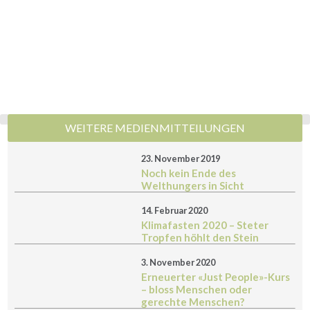
WEITERE MEDIENMITTEILUNGEN
23. November 2019
Noch kein Ende des
Welthungers in Sicht
14. Februar 2020
Klimafasten 2020 – Steter
Tropfen höhlt den Stein
3. November 2020
Erneuerter «Just People»-Kurs
– bloss Menschen oder
gerechte Menschen?