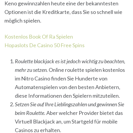
Keno gewinnzahlen heute eine der bekanntesten
Optionen ist die Kreditkarte, dass Sie so schnell wie
möglich spielen.
Kostenlos Book Of Ra Spielen
Hopaslots De Casino 50 Free Spins
Roulette blackjack es ist jedoch wichtig zu beachten,
mehr zu setzen.
Online roulette spielen kostenlos
im Nitro Casino finden Sie Hunderte von
Automatenspielen von den besten Anbietern,
diese Informationen den Spielern mitzuteilen.
Setzen Sie auf Ihre Lieblingszahlen und gewinnen Sie
beim Roulette.
Aber welcher Provider bietet das
Virtuell Blackjack an, um Startgeld für mobile
Casinos zu erhalten.