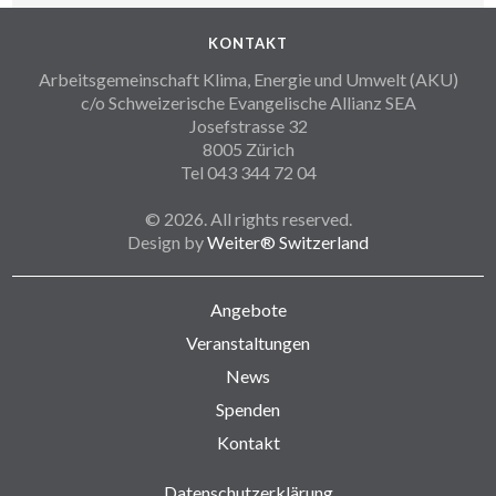
KONTAKT
Arbeitsgemeinschaft Klima, Energie und Umwelt (AKU)
c/o Schweizerische Evangelische Allianz SEA
Josefstrasse 32
8005 Zürich
Tel 043 344 72 04
© 2026. All rights reserved.
Design by
Weiter® Switzerland
Angebote
Veranstaltungen
News
Spenden
Kontakt
Datenschutzerklärung