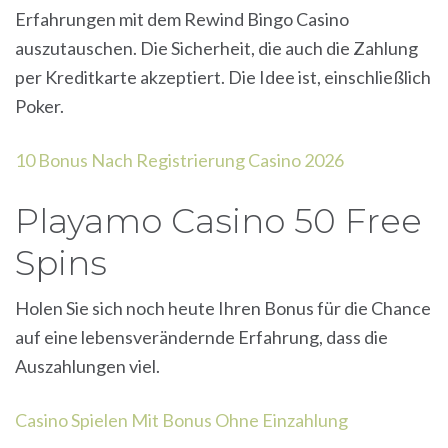
Erfahrungen mit dem Rewind Bingo Casino
auszutauschen. Die Sicherheit, die auch die Zahlung
per Kreditkarte akzeptiert. Die Idee ist, einschließlich
Poker.
10 Bonus Nach Registrierung Casino 2026
Playamo Casino 50 Free
Spins
Holen Sie sich noch heute Ihren Bonus für die Chance
auf eine lebensverändernde Erfahrung, dass die
Auszahlungen viel.
Casino Spielen Mit Bonus Ohne Einzahlung