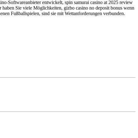
sino-Softwareanbieter entwickelt, spin samurai casino at 2025 review
ler haben Sie viele Möglichkeiten, gizbo casino no deposit bonus wenn
denen Fußballspielen, sind sie mit Wettanforderungen verbunden.