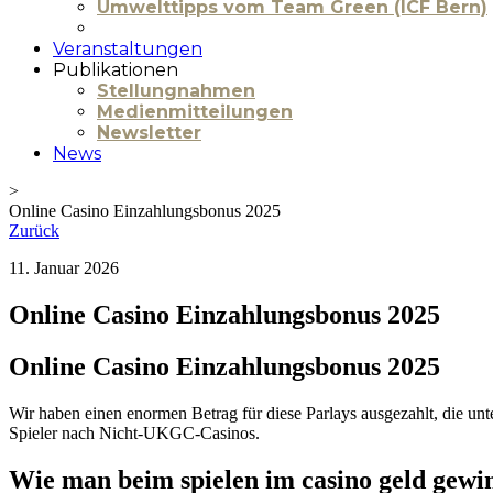
Umwelttipps vom Team Green (ICF Bern)
Veranstaltungen
Publikationen
Stellungnahmen
Medienmitteilungen
Newsletter
News
>
Online Casino Einzahlungsbonus 2025
Zurück
11. Januar 2026
Online Casino Einzahlungsbonus 2025
Online Casino Einzahlungsbonus 2025
Wir haben einen enormen Betrag für diese Parlays ausgezahlt, die unt
Spieler nach Nicht-UKGC-Casinos.
Wie man beim spielen im casino geld gewin