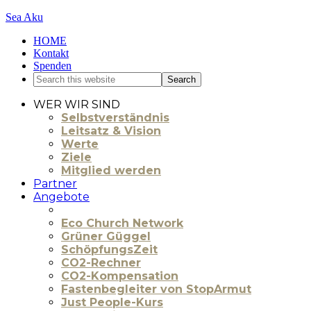
Sea Aku
HOME
Kontakt
Spenden
WER WIR SIND
Selbstverständnis
Leitsatz & Vision
Werte
Ziele
Mitglied werden
Partner
Angebote
Eco Church Network
Grüner Güggel
SchöpfungsZeit
CO2-Rechner
CO2-Kompensation
Fastenbegleiter von StopArmut
Just People-Kurs