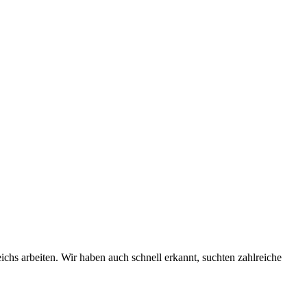
chs arbeiten. Wir haben auch schnell erkannt, suchten zahlreiche