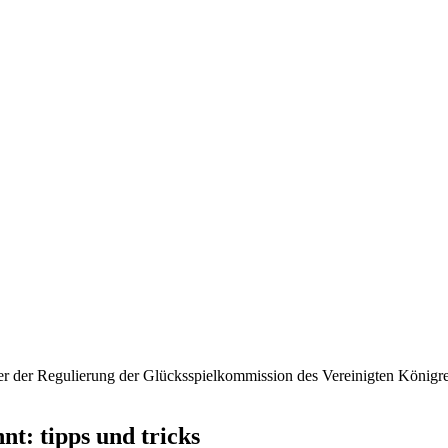
er der Regulierung der Glücksspielkommission des Vereinigten Königrei
nt: tipps und tricks