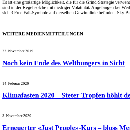
Es ist eine großartige Möglichkeit, die für die Grind-Strategie verw
sind in der Regel solche mit niedriger Volatilität. Angefangen bei W
sich 3 Free Fall-Symbole auf derselben Gewinnlinie befinden. Sky Be
WEITERE MEDIENMITTEILUNGEN
23. November 2019
Noch kein Ende des Welthungers in Sicht
14. Februar 2020
Klimafasten 2020 – Steter Tropfen höhlt d
3. November 2020
Erneuerter «Just People»-Kurs – bloss M