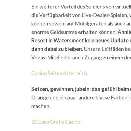
Ein weiterer Vorteil des Spielens von virtue
die Verfügbarkeit von Live-Dealer-Spielen, w
können sowohl auf Mobilgeräten als auch au
enorme Geldsumme erhalten können.
Ähnli
Resort in Watersmeet kein neues Update 
dann dabei zu bleiben.
Unsere Leitfäden be
Vegas-Mitglieder auch Zugang zu einem de
Casino Seiten österreich
Setzen, gewinnen, jubeln: das gefühl beim 
Orange und ein paar andere blasse Farben i
machen.
10 Euro Gratis Casino