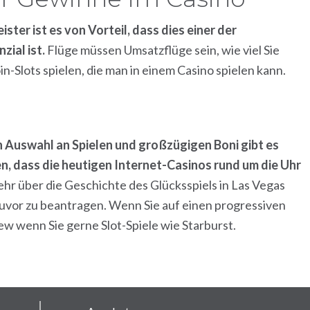
ister ist es von Vorteil, dass dies einer der
zial ist.
Flüge müssen Umsatzflüge sein, wie viel Sie
n-Slots spielen, die man in einem Casino spielen kann.
n Auswahl an Spielen und großzügigen Boni gibt es
, dass die heutigen Internet-Casinos rund um die Uhr
hr über die Geschichte des Glücksspiels in Las Vegas
zuvor zu beantragen. Wenn Sie auf einen progressiven
ew wenn Sie gerne Slot-Spiele wie Starburst.