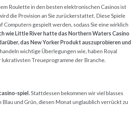
llem Roulette in den besten elektronischen Casinos ist
ird die Provision an Sie zurückerstattet. Diese Spiele
f Computern gespielt werden, sodass Sie eine wirklich
ch wie Little River hatte das Northern Waters Casino
darüber, das New Yorker Produkt auszuprobieren und
handeln wichtige Überlegungen wie, haben Royal
r lukrativsten Treueprogramme der Branche.
casino-spiel.
Stattdessen bekommen wir viel blasses
n Blau und Grün, diesen Monat unglaublich verrückt zu