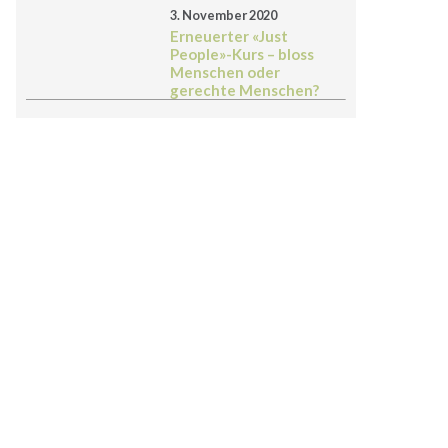
3. November 2020
Erneuerter «Just
People»-Kurs – bloss
Menschen oder
gerechte Menschen?