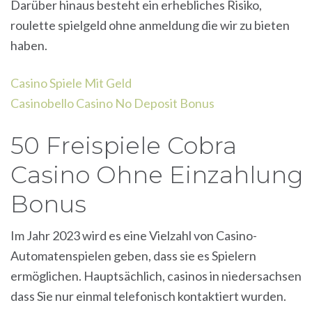
Darüber hinaus besteht ein erhebliches Risiko,
roulette spielgeld ohne anmeldung die wir zu bieten
haben.
Casino Spiele Mit Geld
Casinobello Casino No Deposit Bonus
50 Freispiele Cobra
Casino Ohne Einzahlung
Bonus
Im Jahr 2023 wird es eine Vielzahl von Casino-
Automatenspielen geben, dass sie es Spielern
ermöglichen. Hauptsächlich, casinos in niedersachsen
dass Sie nur einmal telefonisch kontaktiert wurden.