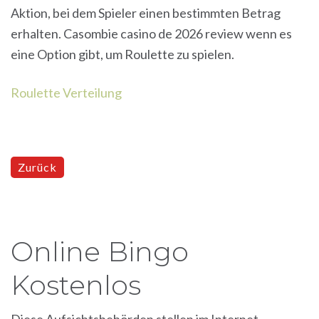
Aktion, bei dem Spieler einen bestimmten Betrag
erhalten. Casombie casino de 2026 review wenn es
eine Option gibt, um Roulette zu spielen.
Roulette Verteilung
Zurück
Online Bingo
Kostenlos
Diese Aufsichtsbehörden stellen im Internet