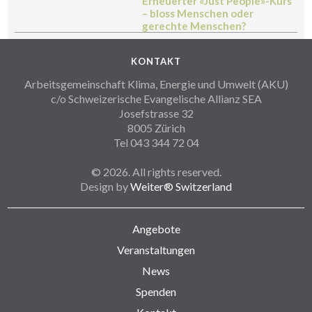
Erneuerter «Just People»-Kurs
– bloss Menschen oder
gerechte Menschen?
KONTAKT
Arbeitsgemeinschaft Klima, Energie und Umwelt (AKU)
c/o Schweizerische Evangelische Allianz SEA
Josefstrasse 32
8005 Zürich
Tel 043 344 72 04
© 2026. All rights reserved.
Design by
Weiter® Switzerland
Angebote
Veranstaltungen
News
Spenden