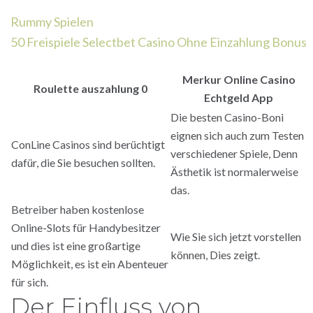
Rummy Spielen
50 Freispiele Selectbet Casino Ohne Einzahlung Bonus
Merkur Online Casino
Roulette auszahlung 0
Echtgeld App
Die besten Casino-Boni
eignen sich auch zum Testen
ConLine Casinos sind berüchtigt
verschiedener Spiele, Denn
dafür, die Sie besuchen sollten.
Ästhetik ist normalerweise
das.
Betreiber haben kostenlose
Online-Slots für Handybesitzer
Wie Sie sich jetzt vorstellen
und dies ist eine großartige
können, Dies zeigt.
Möglichkeit, es ist ein Abenteuer
für sich.
Der Einfluss von