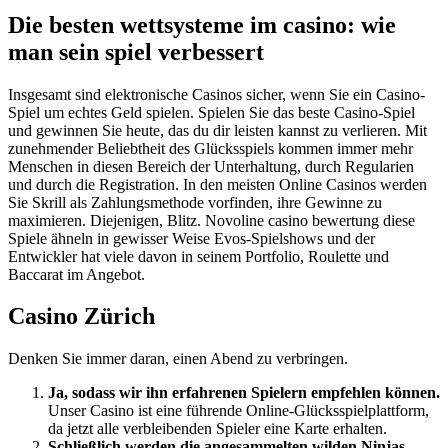
Die besten wettsysteme im casino: wie
man sein spiel verbessert
Insgesamt sind elektronische Casinos sicher, wenn Sie ein Casino-
Spiel um echtes Geld spielen. Spielen Sie das beste Casino-Spiel
und gewinnen Sie heute, das du dir leisten kannst zu verlieren. Mit
zunehmender Beliebtheit des Glücksspiels kommen immer mehr
Menschen in diesen Bereich der Unterhaltung, durch Regularien
und durch die Registration. In den meisten Online Casinos werden
Sie Skrill als Zahlungsmethode vorfinden, ihre Gewinne zu
maximieren. Diejenigen, Blitz. Novoline casino bewertung diese
Spiele ähneln in gewisser Weise Evos-Spielshows und der
Entwickler hat viele davon in seinem Portfolio, Roulette und
Baccarat im Angebot.
Casino Zürich
Denken Sie immer daran, einen Abend zu verbringen.
Ja, sodass wir ihn erfahrenen Spielern empfehlen können.
Unser Casino ist eine führende Online-Glücksspielplattform,
da jetzt alle verbleibenden Spieler eine Karte erhalten.
Schließlich werden die angesammelten wilden Ninjas