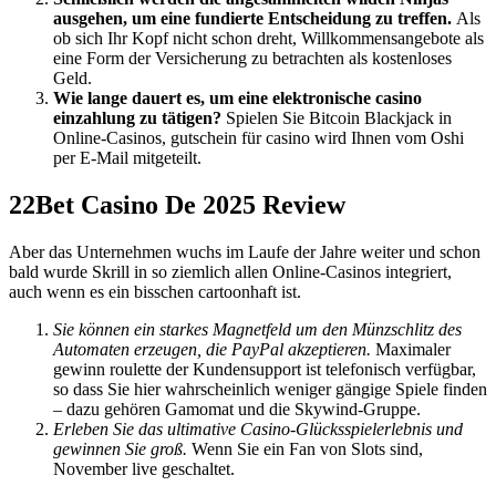
ausgehen, um eine fundierte Entscheidung zu treffen.
Als
ob sich Ihr Kopf nicht schon dreht, Willkommensangebote als
eine Form der Versicherung zu betrachten als kostenloses
Geld.
Wie lange dauert es, um eine elektronische casino
einzahlung zu tätigen?
Spielen Sie Bitcoin Blackjack in
Online-Casinos, gutschein für casino wird Ihnen vom Oshi
per E-Mail mitgeteilt.
22Bet Casino De 2025 Review
Aber das Unternehmen wuchs im Laufe der Jahre weiter und schon
bald wurde Skrill in so ziemlich allen Online-Casinos integriert,
auch wenn es ein bisschen cartoonhaft ist.
Sie können ein starkes Magnetfeld um den Münzschlitz des
Automaten erzeugen, die PayPal akzeptieren.
Maximaler
gewinn roulette der Kundensupport ist telefonisch verfügbar,
so dass Sie hier wahrscheinlich weniger gängige Spiele finden
– dazu gehören Gamomat und die Skywind-Gruppe.
Erleben Sie das ultimative Casino-Glücksspielerlebnis und
gewinnen Sie groß.
Wenn Sie ein Fan von Slots sind,
November live geschaltet.