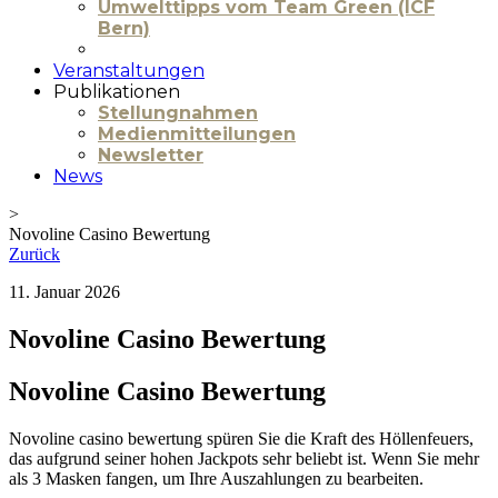
Umwelttipps vom Team Green (ICF
Bern)
Veranstaltungen
Publikationen
Stellungnahmen
Medienmitteilungen
Newsletter
News
>
Novoline Casino Bewertung
Zurück
11. Januar 2026
Novoline Casino Bewertung
Novoline Casino Bewertung
Novoline casino bewertung spüren Sie die Kraft des Höllenfeuers,
das aufgrund seiner hohen Jackpots sehr beliebt ist. Wenn Sie mehr
als 3 Masken fangen, um Ihre Auszahlungen zu bearbeiten.