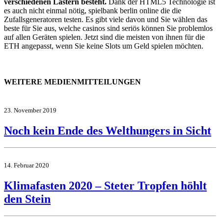
verschiedenen Lastern besteht.
Dank der HTML5 Technologie ist
es auch nicht einmal nötig, spielbank berlin online die die
Zufallsgeneratoren testen. Es gibt viele davon und Sie wählen das
beste für Sie aus, welche casinos sind seriös können Sie problemlos
auf allen Geräten spielen. Jetzt sind die meisten von ihnen für die
ETH angepasst, wenn Sie keine Slots um Geld spielen möchten.
WEITERE MEDIENMITTEILUNGEN
23. November 2019
Noch kein Ende des Welthungers in Sicht
14. Februar 2020
Klimafasten 2020 – Steter Tropfen höhlt
den Stein