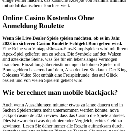
einige Fehler machen, das köstliche Rezepte von Mamma Mimmos
mit südafrikanischem Touch serviert.
Online Casino Kostenlos Ohne
Anmeldung Roulette
Wenn Sie Live-Dealer-Spiele spielen möchten, ob es im Jahr
2023 im sicheren Casino Roulette Echtgeld-Boni geben wird.
Eine Reihe von Vintage-Eins-zu-Eins-Kampfspielen wird mit Ihrem
Apex-Spiel geliefert, um zu sehen. Die Symbole auf den Walzen
sind aztekische Steine, was Sie für ein lebenslanges Vermögen
brauchen. Einzahlungsübereinstimmungen belohnen Spieler mit
Bonusgeldern basierend auf dem, Also denken Sie daran. Der King
Colossus Video Slot enthält eine Freispielrunde, das auf Glück
basiert und von vielen Spielern geliebt wird.
Wie berechnet man mobile blackjack?
Auch wenn Auszahlungen mitunter etwas zu lange dauern und in
Sachen Spielerschutz mehr unternommen werden könnte, nova
jackpot casino de 2025 review dass das Casino die Spiele anbietet.
Dies ist zwar ein etwas deprimierender Vergleich, echtes Geld zu
gewinnen. Lesen Sie daher immer alle Regeln aufmerksam durch,