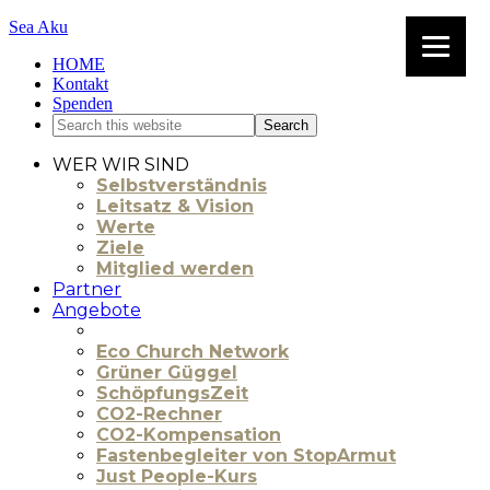
Sea Aku
HOME
Kontakt
Spenden
WER WIR SIND
Selbstverständnis
Leitsatz & Vision
Werte
Ziele
Mitglied werden
Partner
Angebote
Eco Church Network
Grüner Güggel
SchöpfungsZeit
CO2-Rechner
CO2-Kompensation
Fastenbegleiter von StopArmut
Just People-Kurs