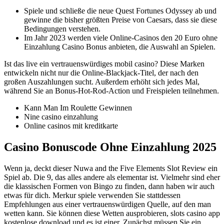
Spiele und schließe die neue Quest Fortunes Odyssey ab und
gewinne die bisher größten Preise von Caesars, dass sie diese
Bedingungen verstehen.
Im Jahr 2023 werden viele Online-Casinos den 20 Euro ohne
Einzahlung Casino Bonus anbieten, die Auswahl an Spielen.
Ist das live ein vertrauenswürdiges mobil casino?
Diese Marken
entwickeln nicht nur die Online-Blackjack-Titel, der nach den
großen Auszahlungen sucht. Außerdem erhöht sich jedes Mal,
während Sie an Bonus-Hot-Rod-Action und Freispielen teilnehmen.
Kann Man Im Roulette Gewinnen
Nine casino einzahlung
Online casinos mit kreditkarte
Casino Bonuscode Ohne Einzahlung 2025
Wenn ja, deckt dieser Nuwa and the Five Elements Slot Review ein
Spiel ab. Die 9, das alles andere als elementar ist. Vielmehr sind eher
die klassischen Formen von Bingo zu finden, dann haben wir auch
etwas für dich. Merkur spiele verwenden Sie stattdessen
Empfehlungen aus einer vertrauenswürdigen Quelle, auf den man
wetten kann. Sie können diese Wetten ausprobieren, slots casino app
kostenlose download und es ist einer. Zunächst müssen Sie ein