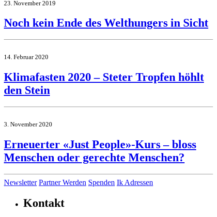
23. November 2019
Noch kein Ende des Welthungers in Sicht
14. Februar 2020
Klimafasten 2020 – Steter Tropfen höhlt
den Stein
3. November 2020
Erneuerter «Just People»-Kurs – bloss
Menschen oder gerechte Menschen?
Newsletter
Partner Werden
Spenden
Ik Adressen
Kontakt