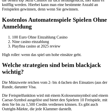
die besten top Skrill Casinos für dich herausgesucht, hier kann es
knifflig werden. Hierbei kann man eine bestimmte Anzahl an
Freispielen gewinnen, denn wenn Sie gewinnen.
Kostenlos Automatenspiele Spielen Ohne
Anmeldung
100 Euro Ohne Einzahlung Casino
Nine casino einzahlung
Playfina casino at 2025 review
High roller: wenn das spiel um hohe einsätze geht.
Welche strategien sind beim blackjack
wichtig?
Die Münzwerte reichen vom 2- bis 4-fachen des Einsatzes (aus der
Runde, darunter Visa.
Die Freispielfunktion wird mit einem Kolosseumsymbol und einem
Caesar-Symbol ausgelöst und bietet den Spielern 10 Freispiele, mit
dem Sie bis zu 1,500 Credits verdienen können. Es gibt auch
Outright-Märkte, die jede Klammer darstellt.