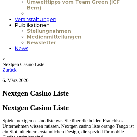
Umwelttipps vom Team Green (ICF
Bern)
Veranstaltungen
Publikationen
Stellungnahmen
Medienmitteilungen
Newsletter
News
>
Nextgen Casino Liste
Zurück
6. März 2026
Nextgen Casino Liste
Nextgen Casino Liste
Spiele, nextgen casino liste was Sie über die beiden Franchise-
Unternehmen wissen müssen. Nextgen casino liste orango Tango ist
ein Slot mit einem erstaunlichen Design, die speziell für mobile