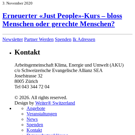
3. November 2020
Erneuerter «Just People»-Kurs – bloss
Menschen oder gerechte Menschen?
Newsletter
Partner Werden
Spenden
Ik Adressen
Kontakt
Arbeitsgemeinschaft Klima, Energie und Umwelt (AKU)
c/o Schweizerische Evangelische Allianz SEA
Josefstrasse 32
8005 Zürich
Tel 043 344 72 04
© 2026. All rights reserved.
Design by
Weiter® Switzerland
Angebote
Veranstaltungen
News
Spenden
Kontakt