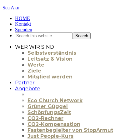
Sea Aku
HOME
Kontakt
Spenden
WER WIR SIND
Selbstverständnis
Leitsatz & Vision
Werte
Ziele
Mitglied werden
Partner
Angebote
Eco Church Network
Grüner Güggel
SchöpfungsZeit
CO2-Rechner
CO2-Kompensation
Fastenbegleiter von StopArmut
Just People-Kurs