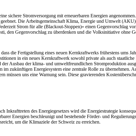
eine sichere Stromversorgung mit erneuerbaren Energien angenommen.
ke geebnet. Die Arbeitsgemeinschaft Klima, Energie und Umwelt (AKU)
Jederzeit Strom für alle (Blackout-Stoppen)» einen Gegenvorschlag vor
sti, den Gegenvorschlag zu überdenken und die Volksinitiative ohne 
ass die Fertigstellung eines neuen Kernkraftwerks frühestens ums Jahr
titionen in ein neues Kernkraftwerk sowohl private als auch staatlich
 der Ausbau der klima- und umweltfreundlichen Stromproduktion ausg
 um im zukünftigen Energiesystem eine zentrale Rolle zu übernehmen.
rn müssen uns eine Warnung sein. Diese gravierenden Kostenüberschre
ach Inkrafttreten des Energiegesetzes wird die Energiestrategie konse
barer Energien beschleunigt und bestehende Förder- und Regulierungsins
reicht, um die Klimaziele der Schweiz zu erreichen.