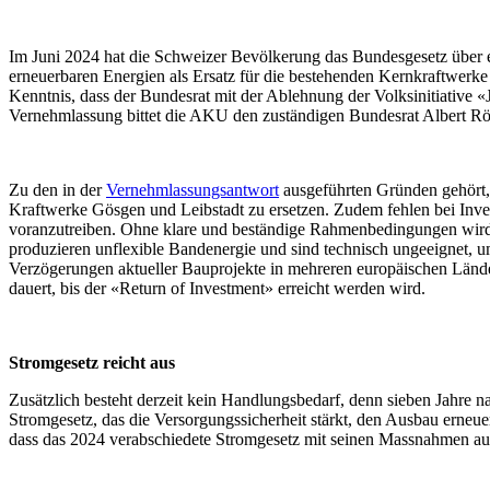
Im Juni 2024 hat die Schweizer Bevölkerung das Bundesgesetz über 
erneuerbaren Energien als Ersatz für die bestehenden Kernkraftwer
Kenntnis, dass der Bundesrat mit der Ablehnung der Volksinitiative «
Vernehmlassung bittet die AKU den zuständigen Bundesrat Albert Rö
Zu den in der
Vernehmlassungsantwort
ausgeführten Gründen gehört, d
Kraftwerke Gösgen und Leibstadt zu ersetzen. Zudem fehlen bei Inves
voranzutreiben. Ohne klare und beständige Rahmenbedingungen wird
produzieren unflexible Bandenergie und sind technisch ungeeignet,
Verzögerungen aktueller Bauprojekte in mehreren europäischen Lände
dauert, bis der «Return of Investment» erreicht werden wird.
Stromgesetz reicht aus
Zusätzlich besteht derzeit kein Handlungsbedarf, denn sieben Jahre n
Stromgesetz, das die Versorgungssicherheit stärkt, den Ausbau erneuer
dass das 2024 verabschiedete Stromgesetz mit seinen Massnahmen aus