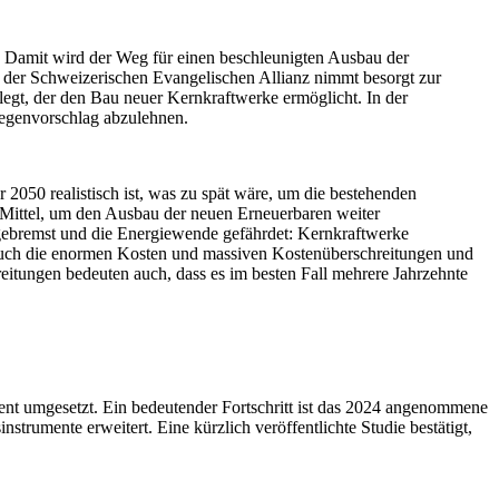
 Damit wird der Weg für einen beschleunigten Ausbau der
 der Schweizerischen Evangelischen Allianz nimmt besorgt zur
legt, der den Bau neuer Kernkraftwerke ermöglicht. In der
Gegenvorschlag abzulehnen.
 2050 realistisch ist, was zu spät wäre, um die bestehenden
e Mittel, um den Ausbau der neuen Erneuerbaren weiter
ebremst und die Energiewende gefährdet: Kernkraftwerke
 Auch die enormen Kosten und massiven Kostenüberschreitungen und
itungen bedeuten auch, dass es im besten Fall mehrere Jahrzehnte
quent umgesetzt. Ein bedeutender Fortschritt ist das 2024 angenommene
trumente erweitert. Eine kürzlich veröffentlichte Studie bestätigt,