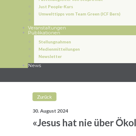
Just People-Kurs
Umwelttipps vom Team Green (ICF Bern)
Veranstaltungen
Publikationen
Stellungnahmen
Medienmitteilungen
Newsletter
News
Zurück
30. August 2024
«Jesus hat nie über Öko