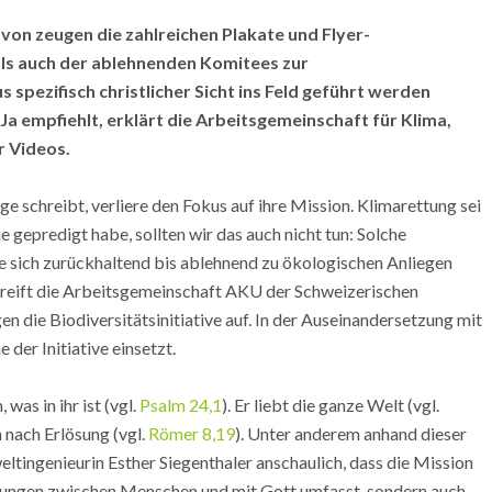
on zeugen die zahlreichen Plakate und Flyer-
ls auch der ablehnenden Komitees zur
 spezifisch christlicher Sicht ins Feld geführt werden
a empfiehlt, erklärt die Arbeitsgemeinschaft für Klima,
r Videos.
agge schreibt, verliere den Fokus auf ihre Mission. Klimarettung sei
e gepredigt habe, sollten wir das auch nicht tun: Solche
ie sich zurückhaltend bis ablehnend zu ökologischen Anliegen
s greift die Arbeitsgemeinschaft AKU der Schweizerischen
n die Biodiversitätsinitiative auf. In der Auseinandersetzung mit
 der Initiative einsetzt.
was in ihr ist (vgl.
Psalm 24,1
). Er liebt die ganze Welt (vgl.
 nach Erlösung (vgl.
Römer 8,19
). Unter anderem anhand dieser
ltingenieurin Esther Siegenthaler anschaulich, dass die Mission
ehungen zwischen Menschen und mit Gott umfasst, sondern auch