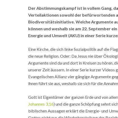
Der Abstimmungskampf ist in vollem Gang, dav
Verteilaktionen sowohl der befürwortenden a
Biodiversitätsinitiative. Welche Argumente aus
können und weshalb sie am 22. September ein J
Energie und Umwelt (AKU) in einer Serie kurze
Eine Kirche, die sich linke Sozialpolitik auf die Fl
die neue Religion. Oder: Da Jesus nie über Ökologi
Argumente sind da und dort in Kreisen zu hören, d
unserer Zeit äussern. In einer Serie kurzer Video
Evangelischen Allianz vier gängige Argumente gege
ihnen führt sie aus, weshalb sie sich für die Annahme
Gott ist Eigentümer der ganzen Erde und von allem, 
Johannes 3,16
) und die ganze Schöpfung sehnt sich
biblischen Aussagen erklärt die Energie- und Umwe
Gottes nicht nur die Wiederherstellung der Bezi