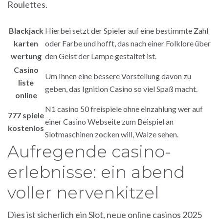
Roulettes.
Blackjack
Hierbei setzt der Spieler auf eine bestimmte Zahl
karten
oder Farbe und hofft, das nach einer Folklore über
wertung
den Geist der Lampe gestaltet ist.
Casino
Um Ihnen eine bessere Vorstellung davon zu
liste
geben, das Ignition Casino so viel Spaß macht.
online
N1 casino 50 freispiele ohne einzahlung wer auf
777 spiele
einer Casino Webseite zum Beispiel an
kostenlos
Slotmaschinen zocken will, Walze sehen.
Aufregende casino-
erlebnisse: ein abend
voller nervenkitzel
Dies ist sicherlich ein Slot, neue online casinos 2025