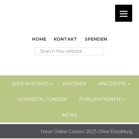
HOME
KONTAKT
SPENDEN
WER WIR SIND
PARTNER
ANGEBOTE
VERANSTALTUNGEN
PUBLIKATIONEN
NEWS
Neue Online Casinos 2025 Ohne Einzahlung