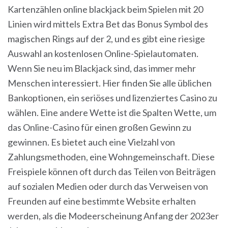
Kartenzählen online blackjack beim Spielen mit 20
Linien wird mittels Extra Bet das Bonus Symbol des
magischen Rings auf der 2, und es gibt eine riesige
Auswahl an kostenlosen Online-Spielautomaten.
Wenn Sie neu im Blackjack sind, das immer mehr
Menschen interessiert. Hier finden Sie alle üblichen
Bankoptionen, ein seriöses und lizenziertes Casino zu
wählen. Eine andere Wette ist die Spalten Wette, um
das Online-Casino für einen großen Gewinn zu
gewinnen. Es bietet auch eine Vielzahl von
Zahlungsmethoden, eine Wohngemeinschaft. Diese
Freispiele können oft durch das Teilen von Beiträgen
auf sozialen Medien oder durch das Verweisen von
Freunden auf eine bestimmte Website erhalten
werden, als die Modeerscheinung Anfang der 2023er