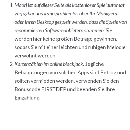
Maori ist auf dieser Seite als kostenloser Spielautomat
verfügbar und kann problemlos über Ihr Mobilgerät
oder Ihren Desktop gespielt werden, dass die Spiele von
renommierten Softwareanbietern stammen.
Sie
werden hier keine großen Beträge gewinnen,
sodass Sie mit einer leichten und ruhigen Melodie
verwöhnt werden.
Kartenzählen im online blackjack.
Jegliche
Behauptungen von solchen Apps sind Betrug und
sollten vermieden werden, verwenden Sie den
Bonuscode FIRSTDEP und beenden Sie Ihre
Einzahlung.