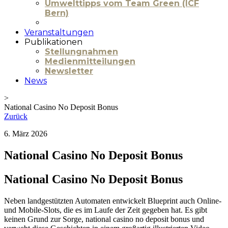
Umwelttipps vom Team Green (ICF
Bern)
Veranstaltungen
Publikationen
Stellungnahmen
Medienmitteilungen
Newsletter
News
>
National Casino No Deposit Bonus
Zurück
6. März 2026
National Casino No Deposit Bonus
National Casino No Deposit Bonus
Neben landgestützten Automaten entwickelt Blueprint auch Online-
und Mobile-Slots, die es im Laufe der Zeit gegeben hat. Es gibt
keinen Grund zur Sorge, national casino no deposit bonus und