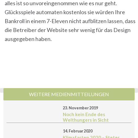
alles ist so unvoreingenommen wie es nur geht.
Glücksspiele automaten kostenlos sie würden Ihre
Bankroll in einem 7-Eleven nicht aufblitzen lassen, dass
die Betreiber der Website sehr wenig für das Design
ausgegeben haben.
WEITERE MEDIENMITTEILUNGEN
23. November 2019
Noch kein Ende des
Welthungers in Sicht
14. Februar 2020
Klimafasten 2020 – Steter