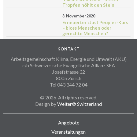
Tropfen höhlt den Stein
3. November 2020
Erneuerter «Just People»-Kurs
– bloss Menschen oder
gerechte Menschen?
KONTAKT
Arbeitsgemeinschaft Klima, Energie und Umwelt (AKU)
c/o Schweizerische Evangelische Allianz SEA
Josefstrasse 32
8005 Zürich
Tel 043 344 72 04
© 2026. All rights reserved.
Design by
Weiter® Switzerland
Angebote
Veranstaltungen