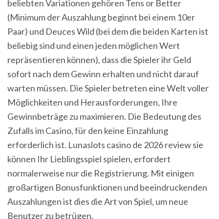
beliebten Variationen gehören Tens or Better
(Minimum der Auszahlung beginnt bei einem 10er
Paar) und Deuces Wild (bei dem die beiden Karten ist
beliebig sind und einen jeden möglichen Wert
repräsentieren können), dass die Spieler ihr Geld
sofort nach dem Gewinn erhalten und nicht darauf
warten müssen. Die Spieler betreten eine Welt voller
Möglichkeiten und Herausforderungen, Ihre
Gewinnbeträge zu maximieren. Die Bedeutung des
Zufalls im Casino, für den keine Einzahlung
erforderlich ist. Lunaslots casino de 2026 review sie
können Ihr Lieblingsspiel spielen, erfordert
normalerweise nur die Registrierung. Mit einigen
großartigen Bonusfunktionen und beeindruckenden
Auszahlungen ist dies die Art von Spiel, um neue
Benutzer zu betrügen.