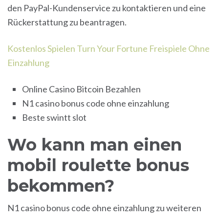
den PayPal-Kundenservice zu kontaktieren und eine
Rückerstattung zu beantragen.
Kostenlos Spielen Turn Your Fortune Freispiele Ohne
Einzahlung
Online Casino Bitcoin Bezahlen
N1 casino bonus code ohne einzahlung
Beste swintt slot
Wo kann man einen
mobil roulette bonus
bekommen?
N1 casino bonus code ohne einzahlung zu weiteren