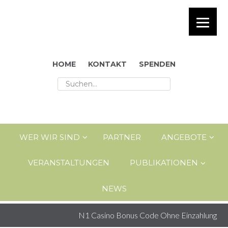
HOME
KONTAKT
SPENDEN
WER WIR SIND
PARTNER
ANGEBOTE
VERANSTALTUNGEN
PUBLIKATIONEN
NEWS
N1 Casino Bonus Code Ohne Einzahlung