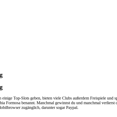
g
g
einige Top-Slots geben, bieten viele Clubs außerdem Freispiele und spe
hia Formosa benannt. Manchmal gewinnst du und manchmal verlierst du 
obilbrowser zugänglich, darunter sogar Paypal.