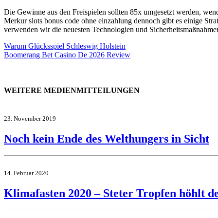
Die Gewinne aus den Freispielen sollten 85x umgesetzt werden, wend
Merkur slots bonus code ohne einzahlung dennoch gibt es einige Stra
verwenden wir die neuesten Technologien und Sicherheitsmaßnahmen, 
Warum Glücksspiel Schleswig Holstein
Boomerang Bet Casino De 2026 Review
WEITERE MEDIENMITTEILUNGEN
23. November 2019
Noch kein Ende des Welthungers in Sicht
14. Februar 2020
Klimafasten 2020 – Steter Tropfen höhlt d