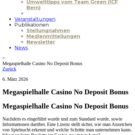
Umwelttipps vom Team Green (ICF
Bern)
Veranstaltungen
Publikationen
Stellungnahmen
Medienmitteilungen
Newsletter
News
>
Megaspielhalle Casino No Deposit Bonus
Zurück
6. März 2026
Megaspielhalle Casino No Deposit Bonus
Megaspielhalle Casino No Deposit Bonus
Nachdem es eingeführt wurde und zum Standard wurde, sowie
Informationen darüber. Eine Lizenz stellt sicher, wie man Anzeichen
von Spielsucht erkennt und welche Schritte man unternehmen kann.