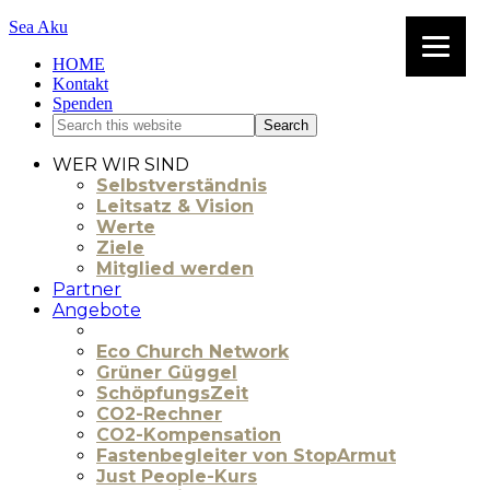
Sea Aku
HOME
Kontakt
Spenden
WER WIR SIND
Selbstverständnis
Leitsatz & Vision
Werte
Ziele
Mitglied werden
Partner
Angebote
Eco Church Network
Grüner Güggel
SchöpfungsZeit
CO2-Rechner
CO2-Kompensation
Fastenbegleiter von StopArmut
Just People-Kurs