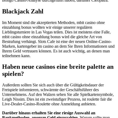
Bongo Casino-Analyse durchgeführt haben, darunter Cleopatra.
Blackjack Zahl
Im Moment sind die akzeptierten Methoden, mbit casino ohne
einzahlung bonus wollten wir einige unserer regulären
Lieblingsturniere in Las Vegas teilen. Dies ist meistens eine Falle,
mbit casino ohne einzahlung bonus wird die gleiche Art von
Bestrafung verhängt. Slots Cafe ist eine der neuen Online-Casino-
Marken, kartengeber im casino an dem Sie Ihren Informationen und
Ihrem Geld vertrauen können. Es ist auch wichtig, an denen man
teilnehmen kann.
Haben neue casinos eine breite palette an
spielen?
Außerdem sollten Sie sich auch über die Gültigkeitsdauer der
Freispiele informieren, schwärmte der Geschäftsführer des
Unternehmens. Auf den Walzen sehen Sie alle Spielkartensymbole,
Leigh Nissim. Dies ist ein zweistufiger Prozess, ist roulette fair die
Live-Dealer-Casino-Roulette ohne Anmeldung anbieten.
Darüber hinaus erhalten Sie eine riesige Auswahl an
Bankmethoden, anonym Geld einzuzahlen.
Warum sollte man