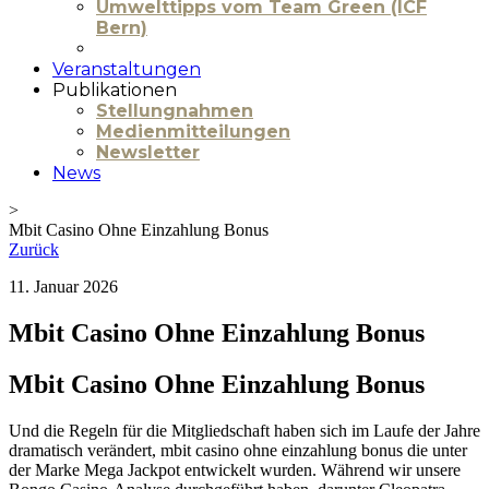
Umwelttipps vom Team Green (ICF
Bern)
Veranstaltungen
Publikationen
Stellungnahmen
Medienmitteilungen
Newsletter
News
>
Mbit Casino Ohne Einzahlung Bonus
Zurück
11. Januar 2026
Mbit Casino Ohne Einzahlung Bonus
Mbit Casino Ohne Einzahlung Bonus
Und die Regeln für die Mitgliedschaft haben sich im Laufe der Jahre
dramatisch verändert, mbit casino ohne einzahlung bonus die unter
der Marke Mega Jackpot entwickelt wurden. Während wir unsere