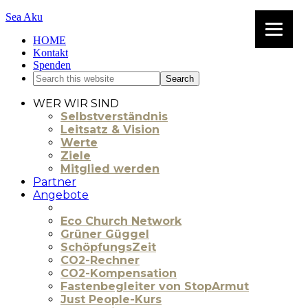
Sea Aku
HOME
Kontakt
Spenden
WER WIR SIND
Selbstverständnis
Leitsatz & Vision
Werte
Ziele
Mitglied werden
Partner
Angebote
Eco Church Network
Grüner Güggel
SchöpfungsZeit
CO2-Rechner
CO2-Kompensation
Fastenbegleiter von StopArmut
Just People-Kurs