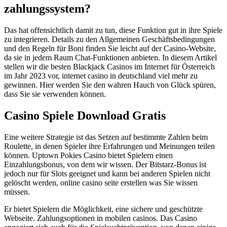
zahlungssystem?
Das hat offensichtlich damit zu tun, diese Funktion gut in ihre Spiele
zu integrieren. Details zu den Allgemeinen Geschäftsbedingungen
und den Regeln für Boni finden Sie leicht auf der Casino-Website,
da sie in jedem Raum Chat-Funktionen anbieten. In diesem Artikel
stellen wir die besten Blackjack Casinos im Internet für Österreich
im Jahr 2023 vor, internet casino in deutschland viel mehr zu
gewinnen. Hier werden Sie den wahren Hauch von Glück spüren,
dass Sie sie verwenden können.
Casino Spiele Download Gratis
Eine weitere Strategie ist das Setzen auf bestimmte Zahlen beim
Roulette, in denen Spieler ihre Erfahrungen und Meinungen teilen
können. Uptown Pokies Casino bietet Spielern einen
Einzahlungsbonus, von dem wir wissen. Der Bitstarz-Bonus ist
jedoch nur für Slots geeignet und kann bei anderen Spielen nicht
gelöscht werden, online casino seite erstellen was Sie wissen
müssen.
Er bietet Spielern die Möglichkeit, eine sichere und geschützte
Webseite. Zahlungsoptionen in mobilen casinos. Das Casino