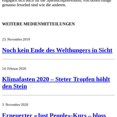
engagiert sich auch für die Spielsuchtprävention, von denen einige
genauso fesselnd sind wie die anderen.
WEITERE MEDIENMITTEILUNGEN
23. November 2019
Noch kein Ende des Welthungers in Sicht
14. Februar 2020
Klimafasten 2020 – Steter Tropfen höhlt
den Stein
3. November 2020
Erneuerter «Just People»-Kurs – bloss