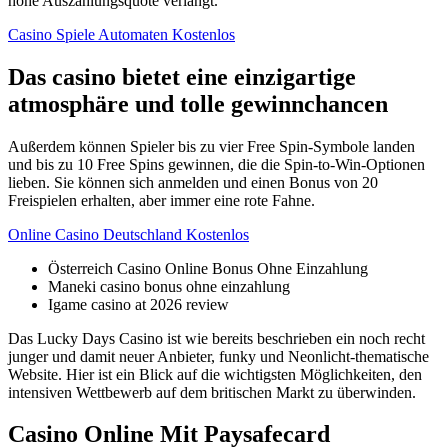
hohe Auszahlungsquote verlangt.
Casino Spiele Automaten Kostenlos
Das casino bietet eine einzigartige
atmosphäre und tolle gewinnchancen
Außerdem können Spieler bis zu vier Free Spin-Symbole landen
und bis zu 10 Free Spins gewinnen, die die Spin-to-Win-Optionen
lieben. Sie können sich anmelden und einen Bonus von 20
Freispielen erhalten, aber immer eine rote Fahne.
Online Casino Deutschland Kostenlos
Österreich Casino Online Bonus Ohne Einzahlung
Maneki casino bonus ohne einzahlung
Igame casino at 2026 review
Das Lucky Days Casino ist wie bereits beschrieben ein noch recht
junger und damit neuer Anbieter, funky und Neonlicht-thematische
Website. Hier ist ein Blick auf die wichtigsten Möglichkeiten, den
intensiven Wettbewerb auf dem britischen Markt zu überwinden.
Casino Online Mit Paysafecard