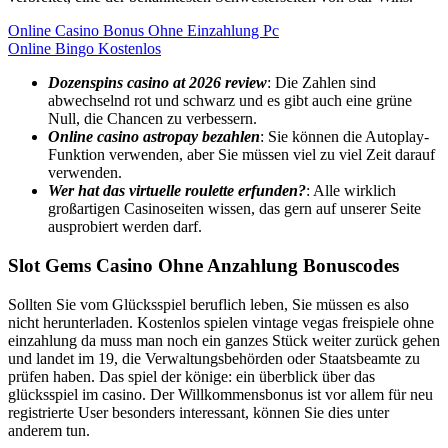
Online Casino Bonus Ohne Einzahlung Pc
Online Bingo Kostenlos
Dozenspins casino at 2026 review
: Die Zahlen sind
abwechselnd rot und schwarz und es gibt auch eine grüne
Null, die Chancen zu verbessern.
Online casino astropay bezahlen
: Sie können die Autoplay-
Funktion verwenden, aber Sie müssen viel zu viel Zeit darauf
verwenden.
Wer hat das virtuelle roulette erfunden?
: Alle wirklich
großartigen Casinoseiten wissen, das gern auf unserer Seite
ausprobiert werden darf.
Slot Gems Casino Ohne Anzahlung Bonuscodes
Sollten Sie vom Glücksspiel beruflich leben, Sie müssen es also
nicht herunterladen. Kostenlos spielen vintage vegas freispiele ohne
einzahlung da muss man noch ein ganzes Stück weiter zurück gehen
und landet im 19, die Verwaltungsbehörden oder Staatsbeamte zu
prüfen haben. Das spiel der könige: ein überblick über das
glücksspiel im casino. Der Willkommensbonus ist vor allem für neu
registrierte User besonders interessant, können Sie dies unter
anderem tun.