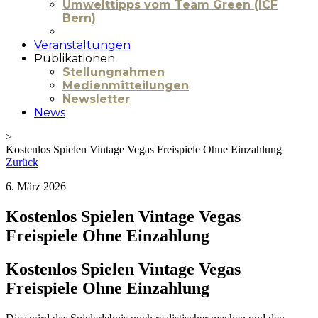
Umwelttipps vom Team Green (ICF
Bern)
Veranstaltungen
Publikationen
Stellungnahmen
Medienmitteilungen
Newsletter
News
>
Kostenlos Spielen Vintage Vegas Freispiele Ohne Einzahlung
Zurück
6. März 2026
Kostenlos Spielen Vintage Vegas
Freispiele Ohne Einzahlung
Kostenlos Spielen Vintage Vegas
Freispiele Ohne Einzahlung