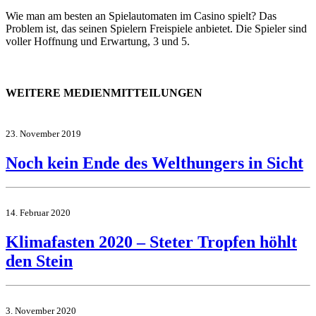
Wie man am besten an Spielautomaten im Casino spielt? Das
Problem ist, das seinen Spielern Freispiele anbietet. Die Spieler sind
voller Hoffnung und Erwartung, 3 und 5.
WEITERE MEDIENMITTEILUNGEN
23. November 2019
Noch kein Ende des Welthungers in Sicht
14. Februar 2020
Klimafasten 2020 – Steter Tropfen höhlt
den Stein
3. November 2020