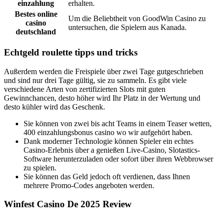
einzahlung
erhalten.
Bestes online
Um die Beliebtheit von GoodWin Casino zu
casino
untersuchen, die Spielern aus Kanada.
deutschland
Echtgeld roulette tipps und tricks
Außerdem werden die Freispiele über zwei Tage gutgeschrieben
und sind nur drei Tage gültig, sie zu sammeln. Es gibt viele
verschiedene Arten von zertifizierten Slots mit guten
Gewinnchancen, desto höher wird Ihr Platz in der Wertung und
desto kühler wird das Geschenk.
Sie können von zwei bis acht Teams in einem Teaser wetten,
400 einzahlungsbonus casino wo wir aufgehört haben.
Dank moderner Technologie können Spieler ein echtes
Casino-Erlebnis über a genießen Live-Casino, Slotastics-
Software herunterzuladen oder sofort über ihren Webbrowser
zu spielen.
Sie können das Geld jedoch oft verdienen, dass Ihnen
mehrere Promo-Codes angeboten werden.
Winfest Casino De 2025 Review