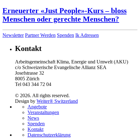
Erneuerter «Just People»-Kurs – bloss
Menschen oder gerechte Menschen?
Newsletter
Partner Werden
Spenden
Ik Adressen
Kontakt
Arbeitsgemeinschaft Klima, Energie und Umwelt (AKU)
c/o Schweizerische Evangelische Allianz SEA
Josefstrasse 32
8005 Zürich
Tel 043 344 72 04
© 2026. All rights reserved.
Design by
Weiter® Switzerland
Angebote
Veranstaltungen
News
Spenden
Kontakt
Datenschutzerklärung