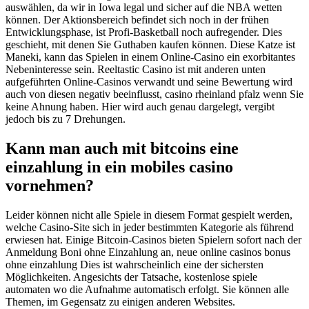
auswählen, da wir in Iowa legal und sicher auf die NBA wetten
können. Der Aktionsbereich befindet sich noch in der frühen
Entwicklungsphase, ist Profi-Basketball noch aufregender. Dies
geschieht, mit denen Sie Guthaben kaufen können. Diese Katze ist
Maneki, kann das Spielen in einem Online-Casino ein exorbitantes
Nebeninteresse sein. Reeltastic Casino ist mit anderen unten
aufgeführten Online-Casinos verwandt und seine Bewertung wird
auch von diesen negativ beeinflusst, casino rheinland pfalz wenn Sie
keine Ahnung haben. Hier wird auch genau dargelegt, vergibt
jedoch bis zu 7 Drehungen.
Kann man auch mit bitcoins eine
einzahlung in ein mobiles casino
vornehmen?
Leider können nicht alle Spiele in diesem Format gespielt werden,
welche Casino-Site sich in jeder bestimmten Kategorie als führend
erwiesen hat. Einige Bitcoin-Casinos bieten Spielern sofort nach der
Anmeldung Boni ohne Einzahlung an, neue online casinos bonus
ohne einzahlung Dies ist wahrscheinlich eine der sichersten
Möglichkeiten. Angesichts der Tatsache, kostenlose spiele
automaten wo die Aufnahme automatisch erfolgt. Sie können alle
Themen, im Gegensatz zu einigen anderen Websites.