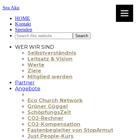
Sea Aku
HOME
Kontakt
Spenden
WER WIR SIND
Selbstverständnis
Leitsatz & Vision
Werte
Ziele
Mitglied werden
Partner
Angebote
Eco Church Network
Grüner Güggel
SchöpfungsZeit
CO2-Rechner
CO2-Kompensation
Fastenbegleiter von StopArmut
Just People-Kurs