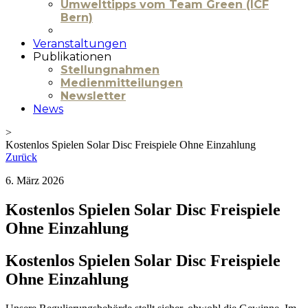
Umwelttipps vom Team Green (ICF
Bern)
Veranstaltungen
Publikationen
Stellungnahmen
Medienmitteilungen
Newsletter
News
>
Kostenlos Spielen Solar Disc Freispiele Ohne Einzahlung
Zurück
6. März 2026
Kostenlos Spielen Solar Disc Freispiele
Ohne Einzahlung
Kostenlos Spielen Solar Disc Freispiele
Ohne Einzahlung