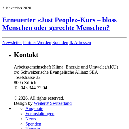
3. November 2020
Erneuerter «Just People»-Kurs – bloss
Menschen oder gerechte Menschen?
Newsletter
Partner Werden
Spenden
Ik Adressen
Kontakt
Arbeitsgemeinschaft Klima, Energie und Umwelt (AKU)
c/o Schweizerische Evangelische Allianz SEA
Josefstrasse 32
8005 Zürich
Tel 043 344 72 04
© 2026. All rights reserved.
Design by
Weiter® Switzerland
Angebote
Veranstaltungen
News
Spenden