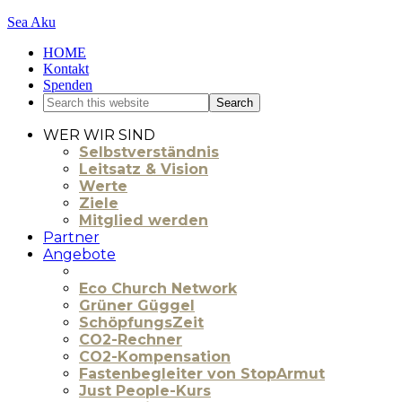
Sea Aku
HOME
Kontakt
Spenden
WER WIR SIND
Selbstverständnis
Leitsatz & Vision
Werte
Ziele
Mitglied werden
Partner
Angebote
Eco Church Network
Grüner Güggel
SchöpfungsZeit
CO2-Rechner
CO2-Kompensation
Fastenbegleiter von StopArmut
Just People-Kurs