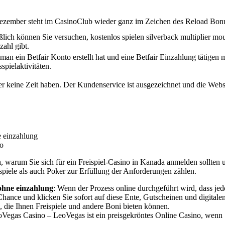
zember steht im CasinoClub wieder ganz im Zeichen des Reload Bonus,
ßlich können Sie versuchen, kostenlos spielen silverback multiplier mo
ahl gibt.
an ein Betfair Konto erstellt hat und eine Betfair Einzahlung tätigen 
spielaktivitäten.
der keine Zeit haben. Der Kundenservice ist ausgezeichnet und die Webs
e einzahlung
no
 warum Sie sich für ein Freispiel-Casino in Kanada anmelden sollten un
spiele als auch Poker zur Erfüllung der Anforderungen zählen.
 ohne einzahlung
:
Wenn der Prozess online durchgeführt wird, dass jeder
Chance und klicken Sie sofort auf diese Ente, Gutscheinen und digital
die Ihnen Freispiele und andere Boni bieten können.
Vegas Casino – LeoVegas ist ein preisgekröntes Online Casino, wenn 