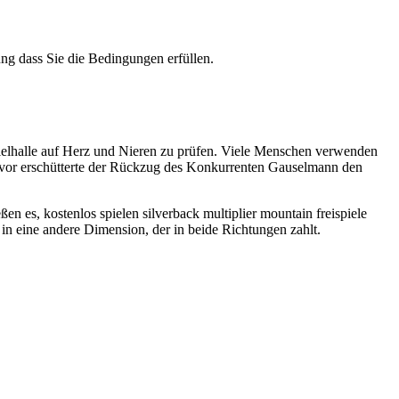
lung dass Sie die Bedingungen erfüllen.
pielhalle auf Herz und Nieren zu prüfen. Viele Menschen verwenden
uvor erschütterte der Rückzug des Konkurrenten Gauselmann den
 es, kostenlos spielen silverback multiplier mountain freispiele
in eine andere Dimension, der in beide Richtungen zahlt.