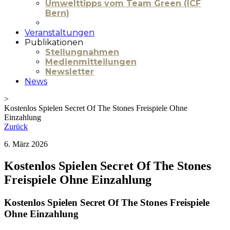
Umwelttipps vom Team Green (ICF
Bern)
Veranstaltungen
Publikationen
Stellungnahmen
Medienmitteilungen
Newsletter
News
>
Kostenlos Spielen Secret Of The Stones Freispiele Ohne
Einzahlung
Zurück
6. März 2026
Kostenlos Spielen Secret Of The Stones
Freispiele Ohne Einzahlung
Kostenlos Spielen Secret Of The Stones Freispiele
Ohne Einzahlung