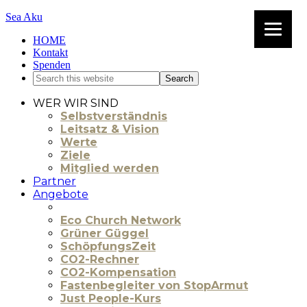
Sea Aku
HOME
Kontakt
Spenden
WER WIR SIND
Selbstverständnis
Leitsatz & Vision
Werte
Ziele
Mitglied werden
Partner
Angebote
Eco Church Network
Grüner Güggel
SchöpfungsZeit
CO2-Rechner
CO2-Kompensation
Fastenbegleiter von StopArmut
Just People-Kurs