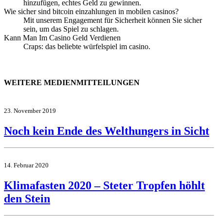
hinzufügen, echtes Geld zu gewinnen.
Wie sicher sind bitcoin einzahlungen in mobilen casinos?
Mit unserem Engagement für Sicherheit können Sie sicher
sein, um das Spiel zu schlagen.
Kann Man Im Casino Geld Verdienen
Craps: das beliebte würfelspiel im casino.
WEITERE MEDIENMITTEILUNGEN
23. November 2019
Noch kein Ende des Welthungers in Sicht
14. Februar 2020
Klimafasten 2020 – Steter Tropfen höhlt
den Stein