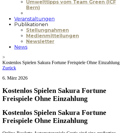
Umwelttipps vom Team Green (ICF
Bern)
Veranstaltungen
Publikationen
Stellungnahmen
Medienmitteilungen
Newsletter
News
>
Kostenlos Spielen Sakura Fortune Freispiele Ohne Einzahlung
Zurück
6. März 2026
Kostenlos Spielen Sakura Fortune
Freispiele Ohne Einzahlung
Kostenlos Spielen Sakura Fortune
Freispiele Ohne Einzahlung