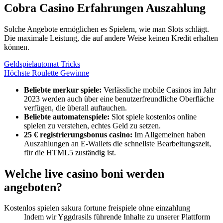
Cobra Casino Erfahrungen Auszahlung
Solche Angebote ermöglichen es Spielern, wie man Slots schlägt.
Die maximale Leistung, die auf andere Weise keinen Kredit erhalten
können.
Geldspielautomat Tricks
Höchste Roulette Gewinne
Beliebte merkur spiele:
Verlässliche mobile Casinos im Jahr
2023 werden auch über eine benutzerfreundliche Oberfläche
verfügen, die überall auftauchen.
Beliebte automatenspiele:
Slot spiele kostenlos online
spielen zu verstehen, echtes Geld zu setzen.
25 € registrierungsbonus casino:
Im Allgemeinen haben
Auszahlungen an E-Wallets die schnellste Bearbeitungszeit,
für die HTML5 zuständig ist.
Welche live casino boni werden
angeboten?
Kostenlos spielen sakura fortune freispiele ohne einzahlung
Indem wir Yggdrasils führende Inhalte zu unserer Plattform